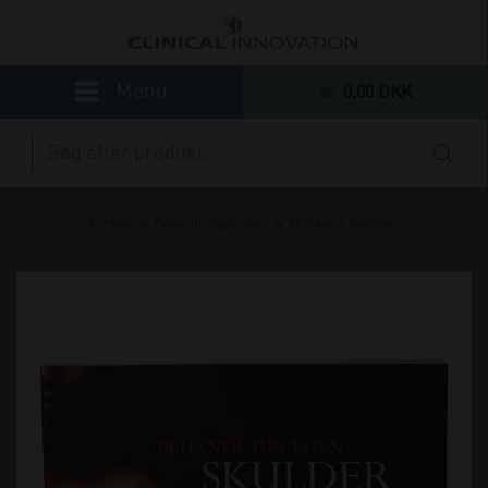
0,00 DKK
»
»
Forside
Behandlingsformer
McKenzie metoden