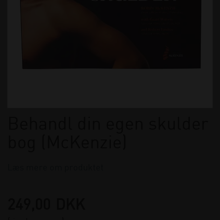
Behandl din egen skulder
bog (McKenzie)
Læs mere om produktet
249,00
DKK