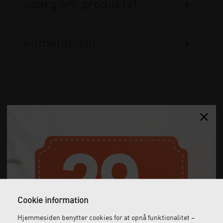
Spørg om produktet
Anmeldelser
Gratis fragt
Levering næste dag
Ved køb over 1.000 kr.
Bestil inden kl. 12 og få
ekskl. moms
leveret dagen efter
Cookie information
Hjemmesiden benytter cookies for at opnå funktionalitet –