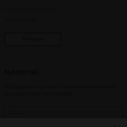
Om Clinical Innovation
Returformular
Bliv kunde
Nyhedsmail
Få faglig viden og cases fra fysioterapiens verden
(og gode tilbud) i din indbakke.