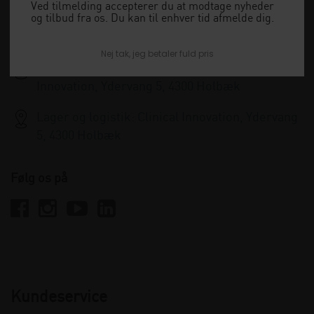
+45 33 79 13 70
Ved tilmelding accepterer du at modtage nyheder
og tilbud fra os. Du kan til enhver tid afmelde dig.
info@clinicalinnovation.dk
Nej tak, jeg betaler fuld pris
Administration og kundeservice: Clinical
Innovation, Ydervang 5, 4300 Holbæk
Lager og logistik: Clinical Innovation, Ydervang
5, 4300 Holbæk
Følg os på
Kundeservice