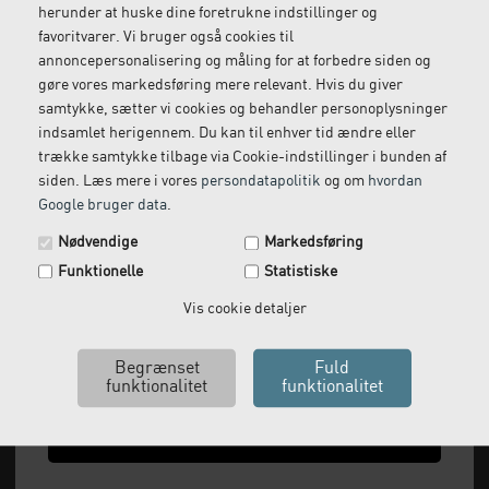
herunder at huske dine foretrukne indstillinger og
Gratis retur
Kundeservice
favoritvarer. Vi bruger også cookies til
Vi kommer og henter
Ring til os på: 33 79 13 70
annoncepersonalisering og måling for at forbedre siden og
returvarer hos dig
gøre vores markedsføring mere relevant. Hvis du giver
samtykke, sætter vi cookies og behandler personoplysninger
indsamlet herigennem. Du kan til enhver tid ændre eller
trække samtykke tilbage via Cookie-indstillinger i bunden af
siden. Læs mere i vores
persondatapolitik
og om
hvordan
Google bruger data
.
Spar 29 kr. på din næste ordre.
Nødvendige
Markedsføring
Tilmeld dig vores nyhedsbrev og få rabatkoden tilsendt
Funktionelle
Statistiske
med det samme.
Email
Vis cookie detaljer
Vi leverer alt, hvad fysioterapiklinikker forbruger
og videresælger.
Vi har åbent man-tor: 08:00-16:00, fredag 08:00-
Ja tak, send mig koden
15:30 og lukket i weekenden.