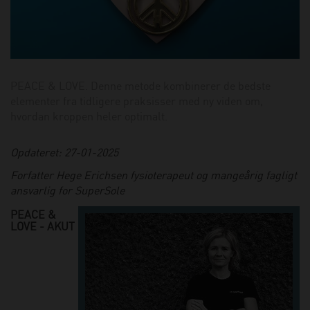
PEACE & LOVE. Denne metode kombinerer de bedste
elementer fra tidligere praksisser med ny viden om,
hvordan kroppen heler optimalt.
Opdateret: 27-01-2025
Forfatter Hege Erichsen fysioterapeut og mangeårig fagligt
ansvarlig for SuperSole
PEACE &
LOVE - AKUT