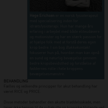
Hege Erichsen
er en norsk fysioterapeut
med specialisering inden for
idrætsfysioterapi. Hun har mange års
erfaring i arbejdet med både eliteudøvere
og motionister og har en stærk passion for
at hjælpe folk med at forstå deres egen
krop bedre. I sin bog
Bakkekontakt
fokuserer hun på, hvordan man kan opnå
en sund og naturlig bevægelse gennem
bedre kropsbevidsthed og forståelse af
føddernes rolle i hele kroppens
bevægelsesmønstre.
BEHANDLING
Fælles og velkendte principper for akut behandling har
været RICE og PRICE.
Disse metoder behandler den akutte bløddelsskade, men
tager ikke hensyn til de subakutte og kroniske tilstande ved