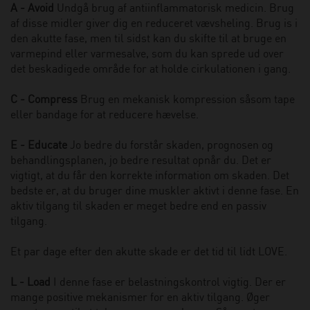
A - Avoid
Undgå brug af antiinflammatorisk medicin. Brug
af disse midler giver dig en reduceret vævsheling. Brug is i
den akutte fase, men til sidst kan du skifte til at bruge en
varmepind eller varmesalve, som du kan sprede ud over
det beskadigede område for at holde cirkulationen i gang.
C - Compress
Brug en mekanisk kompression såsom tape
eller bandage for at reducere hævelse.
E - Educate
Jo bedre du forstår skaden, prognosen og
behandlingsplanen, jo bedre resultat opnår du. Det er
vigtigt, at du får den korrekte information om skaden. Det
bedste er, at du bruger dine muskler aktivt i denne fase. En
aktiv tilgang til skaden er meget bedre end en passiv
tilgang.
Et par dage efter den akutte skade er det tid til lidt LOVE.
L - Load
I denne fase er belastningskontrol vigtig. Der er
mange positive mekanismer for en aktiv tilgang. Øger