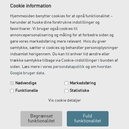
smertegrænsen, men lad være med at provokere det
Cookie information
skadede område.
Hjemmesiden benytter cookies for at opnå funktionalitet –
herunder at huske dine foretrukne indstillinger og
Produkter omtalt og relateret til artiklen
favoritvarer. Vi bruger også cookies til
annoncepersonalisering og måling for at forbedre siden og
gøre vores markedsføring mere relevant. Hvis du giver
samtykke, sætter vi cookies og behandler personoplysninger
indsamlet herigennem. Du kan til enhver tid ændre eller
trække samtykke tilbage via Cookie-indstillinger i bunden af
siden. Læs mere i vores
persondatapolitik
og om
hvordan
Google bruger data
.
Nødvendige
Markedsføring
Funktionelle
Statistiske
Vis cookie detaljer
Bakkekontakt af Hege
Plussock sports medium
Erichsen
kompressionsstrømpe
394,00 DKK
400,00 DKK
Vælg variant