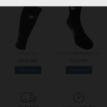
Plussock
Plussock løbestrømpe (str.
kompressionssleeves, power
35-48)
375,00 DKK
149,00 DKK
calf
Vælg variant
Vælg variant