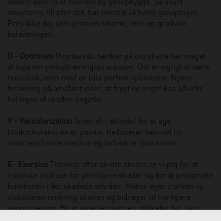
vævets evne til at tolerere og genopbygge. Så snart
smerterne tillader det, bør normal aktivitet genoptages.
Pres ikke dig selv gennem smerte, men øg gradvist
belastningen.
O - Optimism
Hvordan du tænker på din skade har meget
at sige om genoptræningsprocessen. Det er vigtigt at være
realistisk, men med en lille portion optimisme. Nyere
forskning på området viser, at frygt og angst kan påvirke
helingen af skaden negativt.
V - Vascularization
Smertefri aktivitet for at øge
blodcirkulationen er positiv. Reducerer behovet for
smertestillende medicin og forbedrer funktionen.
E- Exersice
Træning efter akutte skader er vigtig for at
mindske risikoen for yderligere skader og for at genoprette
funktionen i det skadede område. Motion øger styrken og
stabiliteten omkring skaden og bidrager til hurtigere
genoptræning. Brug smerten som en indikator for, hvor
meget du kan stresse skaden, du kan stresse op til