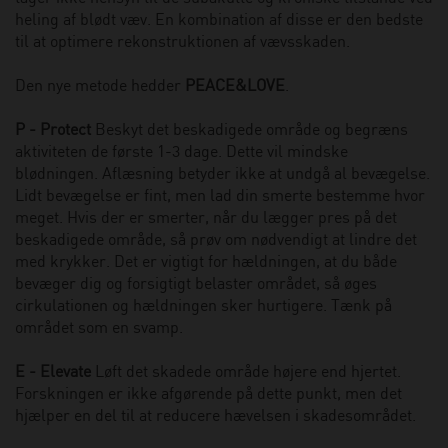
heling af blødt væv. En kombination af disse er den bedste
til at optimere rekonstruktionen af vævsskaden.
Den nye metode hedder
PEACE&LOVE
.
P - Protect
Beskyt det beskadigede område og begræns
aktiviteten de første 1-3 dage. Dette vil mindske
blødningen. Aflæsning betyder ikke at undgå al bevægelse.
Lidt bevægelse er fint, men lad din smerte bestemme hvor
meget. Hvis der er smerter, når du lægger pres på det
beskadigede område, så prøv om nødvendigt at lindre det
med krykker. Det er vigtigt for hældningen, at du både
bevæger dig og forsigtigt belaster området, så øges
cirkulationen og hældningen sker hurtigere. Tænk på
området som en svamp.
E - Elevate
Løft det skadede område højere end hjertet.
Forskningen er ikke afgørende på dette punkt, men det
hjælper en del til at reducere hævelsen i skadesområdet.