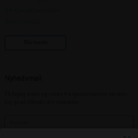
Om Clinical Innovation
Returformular
Bliv kunde
Nyhedsmail
Få faglig viden og cases fra fysioterapiens verden
(og gode tilbud) i din indbakke.