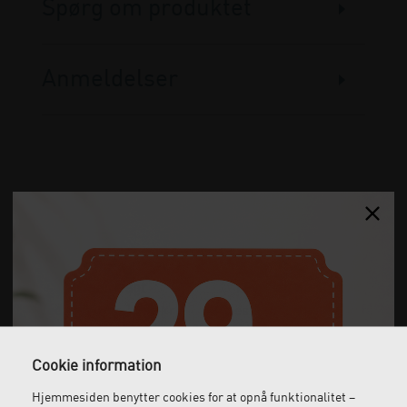
Spørg om produktet
Anmeldelser
Gratis fragt
Levering næste dag
Ved køb over 1.000 kr.
Bestil inden kl. 12 og få
ekskl. moms
leveret dagen efter
Cookie information
Hjemmesiden benytter cookies for at opnå funktionalitet –