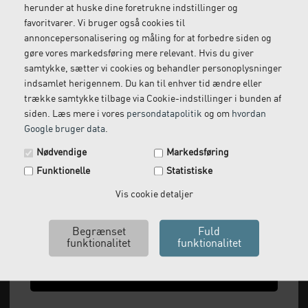
herunder at huske dine foretrukne indstillinger og
Gratis retur
Kundeservice
favoritvarer. Vi bruger også cookies til
Vi kommer og henter
Ring til os på: 33 79 13 70
annoncepersonalisering og måling for at forbedre siden og
returvarer hos dig
gøre vores markedsføring mere relevant. Hvis du giver
samtykke, sætter vi cookies og behandler personoplysninger
indsamlet herigennem. Du kan til enhver tid ændre eller
trække samtykke tilbage via Cookie-indstillinger i bunden af
siden. Læs mere i vores
persondatapolitik
og om
hvordan
Google bruger data
.
Spar 29 kr. på din næste ordre.
Nødvendige
Markedsføring
Tilmeld dig vores nyhedsbrev og få rabatkoden tilsendt
Funktionelle
Statistiske
med det samme.
Email
Vis cookie detaljer
Vi leverer alt, hvad fysioterapiklinikker forbruger
og videresælger.
Vi har åbent man-tor: 08:00-16:00, fredag 08:00-
Ja tak, send mig koden
15:30 og lukket i weekenden.