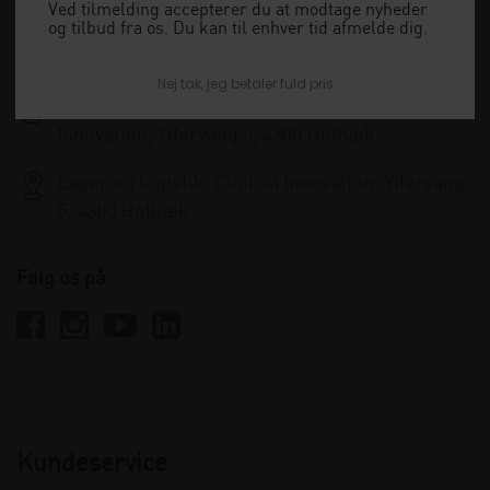
+45 33 79 13 70
Ved tilmelding accepterer du at modtage nyheder
og tilbud fra os. Du kan til enhver tid afmelde dig.
info@clinicalinnovation.dk
Nej tak, jeg betaler fuld pris
Administration og kundeservice: Clinical
Innovation, Ydervang 5, 4300 Holbæk
Lager og logistik: Clinical Innovation, Ydervang
5, 4300 Holbæk
Følg os på
Kundeservice