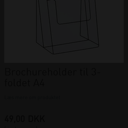
Brochureholder til 3-
foldet A4
Læs mere om produktet
49,00
DKK