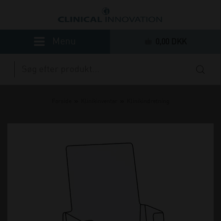
0,00 DKK
»
»
Forside
Klinikinventar
Klinikindretning