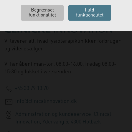
Vi leverer alt, hvad fysioterapiklinikker forbruger
og videresælger.
Vi har åbent man-tor: 08:00-16:00, fredag 08:00-
15:30 og lukket i weekenden.
+45 33 79 13 70
info@clinicalinnovation.dk
Administration og kundeservice: Clinical
Innovation, Ydervang 5, 4300 Holbæk