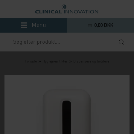
0,00 DKK
»
»
Forside
Hygiejneartikler
Dispensere og holdere