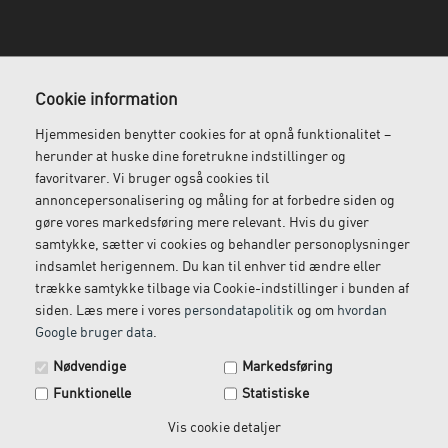
Cookie information
Hjemmesiden benytter cookies for at opnå funktionalitet –
herunder at huske dine foretrukne indstillinger og
Gratis fragt
Levering næste dag
favoritvarer. Vi bruger også cookies til
Ved køb over 1.000 kr.
Bestil inden kl. 12 og få
annoncepersonalisering og måling for at forbedre siden og
ekskl. moms
leveret dagen efter
gøre vores markedsføring mere relevant. Hvis du giver
samtykke, sætter vi cookies og behandler personoplysninger
indsamlet herigennem. Du kan til enhver tid ændre eller
trække samtykke tilbage via Cookie-indstillinger i bunden af
Gratis retur
Kundeservice
siden. Læs mere i vores
persondatapolitik
og om
hvordan
Vi kommer og henter
Ring til os på: 33 79 13 70
Google bruger data
.
returvarer hos dig
Nødvendige
Markedsføring
Funktionelle
Statistiske
Vis cookie detaljer