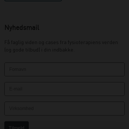
Nyhedsmail
Få faglig viden og cases fra fysioterapiens verden
(og gode tilbud) i din indbakke.
Er du klinik eller
erhvervskunde?
Tilmeld