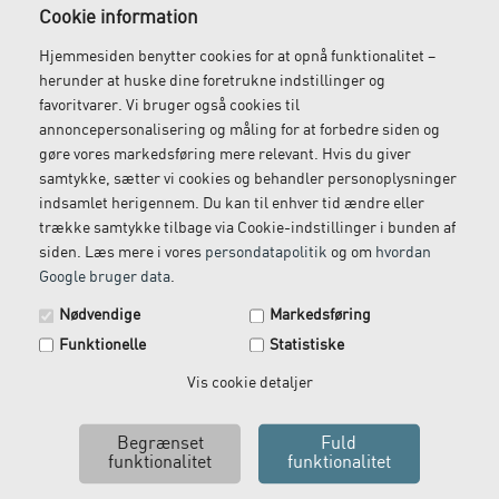
Cookie information
Ved køb over 1.000 kr.
Bestil inden kl. 12 og få
ekskl. moms
leveret dagen efter
Hjemmesiden benytter cookies for at opnå funktionalitet –
herunder at huske dine foretrukne indstillinger og
favoritvarer. Vi bruger også cookies til
annoncepersonalisering og måling for at forbedre siden og
gøre vores markedsføring mere relevant. Hvis du giver
Gratis retur
Kundeservice
samtykke, sætter vi cookies og behandler personoplysninger
Vi kommer og henter
Ring til os på: 33 79 13 70
indsamlet herigennem. Du kan til enhver tid ændre eller
returvarer hos dig
trække samtykke tilbage via Cookie-indstillinger i bunden af
siden. Læs mere i vores
persondatapolitik
og om
hvordan
Google bruger data
.
Spar 29 kr. på din næste ordre.
Nødvendige
Markedsføring
Tilmeld dig vores nyhedsbrev og få rabatkoden tilsendt
Funktionelle
Statistiske
med det samme.
Email
Vis cookie detaljer
Vi leverer alt, hvad fysioterapiklinikker forbruger
og videresælger.