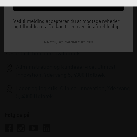
Ja tak, send mig koden
Vi har åbent man-tor: 08:00-16:00, fredag 08:00-
Ved tilmelding accepterer du at modtage nyheder
15:30 og lukket i weekenden.
og tilbud fra os. Du kan til enhver tid afmelde dig.
+45 33 79 13 70
Nej tak, jeg betaler fuld pris
info@clinicalinnovation.dk
Administration og kundeservice: Clinical
Innovation, Ydervang 5, 4300 Holbæk
Lager og logistik: Clinical Innovation, Ydervang
5, 4300 Holbæk
Følg os på