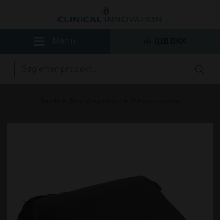
0,00 DKK
»
»
Forside
Behandlingsformer
McKenzie metoden