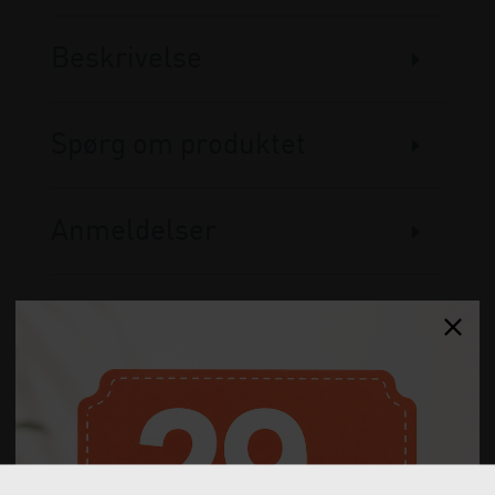
Beskrivelse
Spørg om produktet
Anmeldelser
Gratis fragt
Levering næste dag