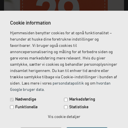
Cookie information
Hjemmesiden benytter cookies for at opnå funktionalitet –
Gratis fragt
Levering næste dag
herunder at huske dine foretrukne indstillinger og
Ved køb over 1.000 kr.
Bestil inden kl. 12 og få
favoritvarer. Vi bruger også cookies til
ekskl. moms
leveret dagen efter
annoncepersonalisering og måling for at forbedre siden og
gøre vores markedsføring mere relevant. Hvis du giver
samtykke, sætter vi cookies og behandler personoplysninger
indsamlet herigennem. Du kan til enhver tid ændre eller
Gratis retur
Kundeservice
trække samtykke tilbage via Cookie-indstillinger i bunden af
siden. Læs mere i vores
persondatapolitik
og om
hvordan
Vi kommer og henter
Ring til os på: 33 79 13 70
Google bruger data
.
returvarer hos dig
Spar 29 kr. på din næste ordre.
Nødvendige
Markedsføring
Tilmeld dig vores nyhedsbrev og få rabatkoden tilsendt
Funktionelle
Statistiske
med det samme.
Email
Vis cookie detaljer