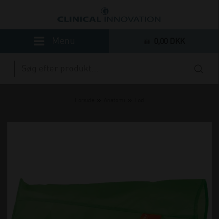
0,00 DKK
»
»
Forside
Anatomi
Fod