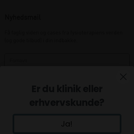
Nyhedsmail
Få faglig viden og cases fra fysioterapiens verden
(og gode tilbud) i din indbakke.
Er du klinik eller
erhvervskunde?
Ja!
Tilmeld