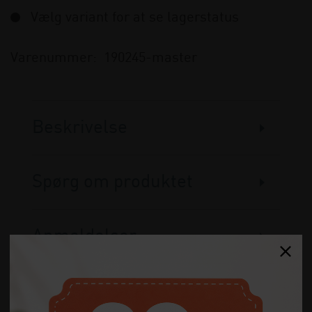
Vælg variant for at se lagerstatus
Varenummer:
190245-master
Beskrivelse
Spørg om produktet
Anmeldelser