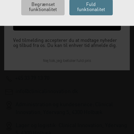
Ja tak, send mig koden
Vi leverer alt, hvad fysioterapiklinikker forbruger
og videresælger.
Ved tilmelding accepterer du at modtage nyheder
og tilbud fra os. Du kan til enhver tid afmelde dig.
Vi har åbent man-tor: 08:00-16:00, fredag 08:00-
Nej tak, jeg betaler fuld pris
15:30 og lukket i weekenden.
+45 33 79 13 70
info@clinicalinnovation.dk
Administration og kundeservice: Clinical
Innovation, Ydervang 5, 4300 Holbæk
Lager og logistik: Clinical Innovation, Ydervang
5, 4300 Holbæk