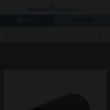
0,00 DKK
»
Forside
Træning