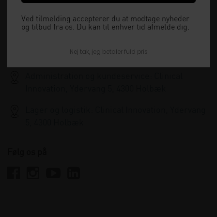
15:30 og lukket i weekenden.
Ved tilmelding accepterer du at modtage nyheder
og tilbud fra os. Du kan til enhver tid afmelde dig.
+45 33 79 13 70
Nej tak, jeg betaler fuld pris
info@clinicalinnovation.dk
Administration og kundeservice: Clinical
Innovation, Ydervang 5, 4300 Holbæk
Lager og logistik: Clinical Innovation, Ydervang
5, 4300 Holbæk
Følg os på