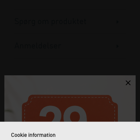
Spørg om produktet
Anmeldelser
Gratis fragt
Levering næste dag
Ved køb over 1.000 kr.
Bestil inden kl. 12 og få
ekskl. moms
leveret dagen efter
Cookie information