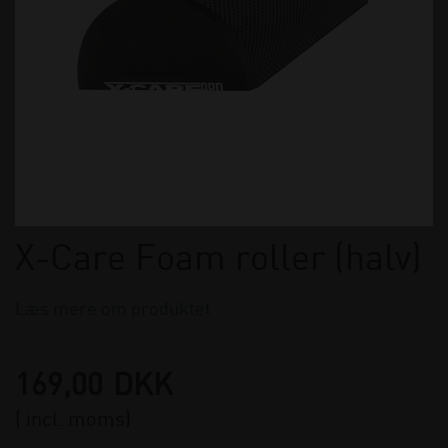
X-Care Foam roller (halv)
Læs mere om produktet
169,00
DKK
( incl. moms)