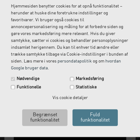
Hjemmesiden benytter cookies for at opnå funktionalitet –
herunder at huske dine foretrukne indstillinger og
favoritvarer. Vi bruger også cookies til
Gratis retur
Kundeservice
annoncepersonalisering og måling for at forbedre siden og
Vi kommer og henter
Ring til os på: 33 79 13 70
gøre vores markedsføring mere relevant. Hvis du giver
returvarer hos dig
samtykke, sætter vi cookies og behandler personoplysninger
indsamlet herigennem. Du kan til enhver tid ændre eller
trække samtykke tilbage via Cookie-indstillinger i bunden af
siden. Læs mere i vores
persondatapolitik
og om
hvordan
Google bruger data
.
Spar 29 kr. på din næste ordre.
Nødvendige
Markedsføring
Tilmeld dig vores nyhedsbrev og få rabatkoden tilsendt
Funktionelle
Statistiske
med det samme.
Email
Vis cookie detaljer
Vi leverer alt, hvad fysioterapiklinikker forbruger
og videresælger.
Ja tak, send mig koden
Vi har åbent man-tor: 08:00-16:00, fredag 08:00-