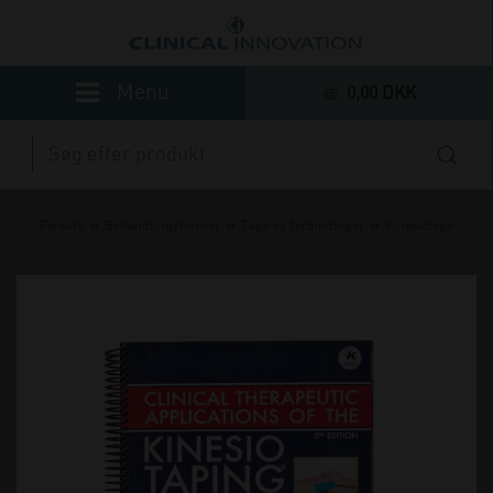
0,00 DKK
»
»
»
Forside
Behandlingsformer
Tape og forbindinger
Kinesiotape