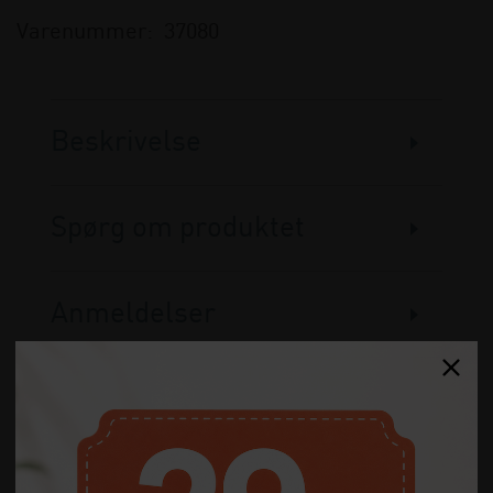
Varenummer:
37080
Beskrivelse
Spørg om produktet
Anmeldelser