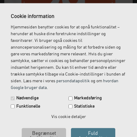
Cookie information
Gratis fragt
Levering næste dag
Hjemmesiden benytter cookies for at opnå funktionalitet –
Ved køb over 1.000 kr.
Bestil inden kl. 12 og få
herunder at huske dine foretrukne indstillinger og
ekskl. moms
leveret dagen efter
favoritvarer. Vi bruger også cookies til
annoncepersonalisering og måling for at forbedre siden og
gøre vores markedsføring mere relevant. Hvis du giver
samtykke, sætter vi cookies og behandler personoplysninger
Gratis retur
Kundeservice
indsamlet herigennem. Du kan til enhver tid ændre eller
Vi kommer og henter
Ring til os på: 33 79 13 70
trække samtykke tilbage via Cookie-indstillinger i bunden af
returvarer hos dig
siden. Læs mere i vores
persondatapolitik
og om
hvordan
Google bruger data
.
Spar 29 kr. på din næste ordre.
Nødvendige
Markedsføring
Tilmeld dig vores nyhedsbrev og få rabatkoden tilsendt
Funktionelle
Statistiske
med det samme.
Email
Vis cookie detaljer