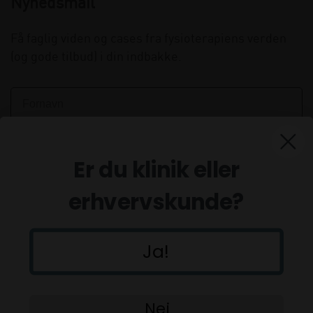
Nyhedsmail
Få faglig viden og cases fra fysioterapiens verden
(og gode tilbud) i din indbakke.
Er du klinik eller
erhvervskunde?
Ja!
Tilmeld
Nej