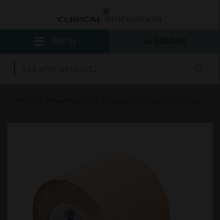
0,00 DKK
»
»
»
Forside
Behandlingsformer
Tape og forbindinger
Kinesiotape