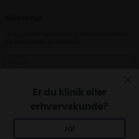
Nyhedsmail
Få faglig viden og cases fra fysioterapiens verden
(og gode tilbud) i din indbakke.
Er du klinik eller
erhvervskunde?
Ja!
Tilmeld