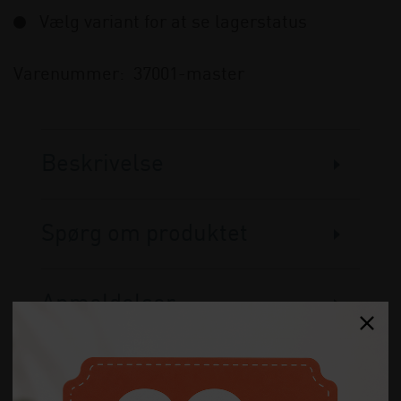
Vælg variant for at se lagerstatus
Varenummer:
37001-master
Beskrivelse
Spørg om produktet
Anmeldelser