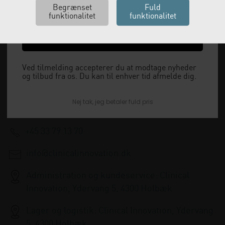
Ja tak, send mig koden
Vi leverer alt, hvad fysioterapiklinikker forbruger
og videresælger.
Ved tilmelding accepterer du at modtage nyheder
og tilbud fra os. Du kan til enhver tid afmelde dig.
Vi har åbent man-tor: 08:00-16:00, fredag 08:00-
Nej tak, jeg betaler fuld pris
15:30 og lukket i weekenden.
+45 33 79 13 70
info@clinicalinnovation.dk
Administration og kundeservice: Clinical
Innovation, Ydervang 5, 4300 Holbæk
Lager og logistik: Clinical Innovation, Ydervang
5, 4300 Holbæk