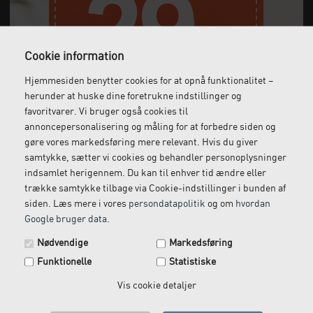
Cookie information
Hjemmesiden benytter cookies for at opnå funktionalitet –
Gratis fragt
Levering næste dag
herunder at huske dine foretrukne indstillinger og
Ved køb over 1.000 kr.
Bestil inden kl. 12 og få
favoritvarer. Vi bruger også cookies til
ekskl. moms
leveret dagen efter
annoncepersonalisering og måling for at forbedre siden og
gøre vores markedsføring mere relevant. Hvis du giver
samtykke, sætter vi cookies og behandler personoplysninger
indsamlet herigennem. Du kan til enhver tid ændre eller
Gratis retur
Kundeservice
trække samtykke tilbage via Cookie-indstillinger i bunden af
siden. Læs mere i vores
persondatapolitik
og om
hvordan
Vi kommer og henter
Ring til os på: 33 79 13 70
Google bruger data
.
returvarer hos dig
Spar 29 kr. på din næste ordre.
Nødvendige
Markedsføring
Tilmeld dig vores nyhedsbrev og få rabatkoden tilsendt
Funktionelle
Statistiske
med det samme.
Email
Vis cookie detaljer