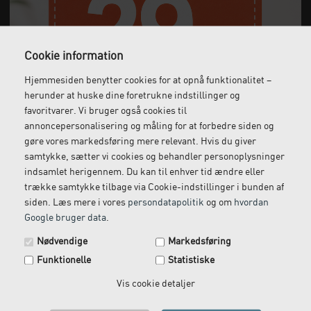
Cookie information
Hjemmesiden benytter cookies for at opnå funktionalitet –
Gratis fragt
Levering næste dag
herunder at huske dine foretrukne indstillinger og
Ved køb over 1.000 kr.
Bestil inden kl. 12 og få
favoritvarer. Vi bruger også cookies til
ekskl. moms
leveret dagen efter
annoncepersonalisering og måling for at forbedre siden og
gøre vores markedsføring mere relevant. Hvis du giver
samtykke, sætter vi cookies og behandler personoplysninger
indsamlet herigennem. Du kan til enhver tid ændre eller
Gratis retur
Kundeservice
trække samtykke tilbage via Cookie-indstillinger i bunden af
siden. Læs mere i vores
persondatapolitik
og om
hvordan
Vi kommer og henter
Ring til os på: 33 79 13 70
Google bruger data
.
returvarer hos dig
Spar 29 kr. på din næste ordre.
Nødvendige
Markedsføring
Tilmeld dig vores nyhedsbrev og få rabatkoden tilsendt
Funktionelle
Statistiske
med det samme.
Email
Vis cookie detaljer