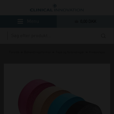
0,00 DKK
»
»
»
Forside
Behandlingsformer
Tape og forbindinger
Kinesiotape