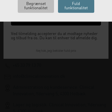
Ja tak, send mig koden
Vi leverer alt, hvad fysioterapiklinikker forbruger
og videresælger.
Ved tilmelding accepterer du at modtage nyheder
og tilbud fra os. Du kan til enhver tid afmelde dig.
Vi har åbent man-tor: 08:00-16:00, fredag 08:00-
Nej tak, jeg betaler fuld pris
15:30 og lukket i weekenden.
+45 33 79 13 70
info@clinicalinnovation.dk
Administration og kundeservice: Clinical
Innovation, Ydervang 5, 4300 Holbæk
Lager og logistik: Clinical Innovation, Ydervang
5, 4300 Holbæk