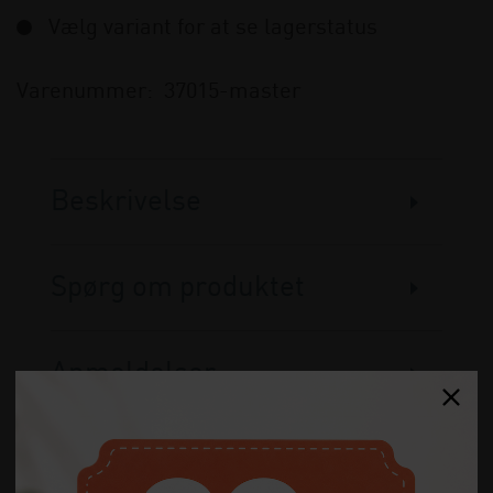
Vælg variant for at se lagerstatus
Varenummer:
37015-master
Beskrivelse
Spørg om produktet
Anmeldelser