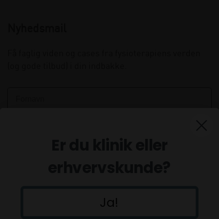
Nyhedsmail
Få faglig viden og cases fra fysioterapiens verden
(og gode tilbud) i din indbakke.
Er du klinik eller
erhvervskunde?
Ja!
Tilmeld