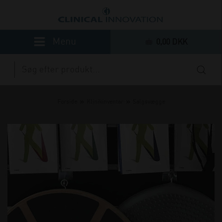
0,00 DKK
»
»
Forside
Klinikinventar
Salgsvægge