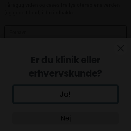
Få faglig viden og cases fra fysioterapiens verden
(og gode tilbud) i din indbakke.
Er du klinik eller
erhvervskunde?
Ja!
Tilmeld
Nej