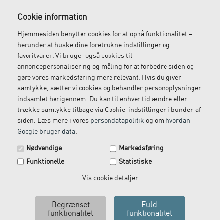
Gratis fragt
Levering næste dag
Cookie information
Ved køb over 1.000 kr.
Bestil inden kl. 12 og få
Hjemmesiden benytter cookies for at opnå funktionalitet –
ekskl. moms
leveret dagen efter
herunder at huske dine foretrukne indstillinger og
favoritvarer. Vi bruger også cookies til
annoncepersonalisering og måling for at forbedre siden og
gøre vores markedsføring mere relevant. Hvis du giver
Gratis retur
Kundeservice
samtykke, sætter vi cookies og behandler personoplysninger
indsamlet herigennem. Du kan til enhver tid ændre eller
Vi kommer og henter
Ring til os på: 33 79 13 70
trække samtykke tilbage via Cookie-indstillinger i bunden af
returvarer hos dig
siden. Læs mere i vores
persondatapolitik
og om
hvordan
Google bruger data
.
Spar 29 kr. på din næste ordre.
Nødvendige
Markedsføring
Tilmeld dig vores nyhedsbrev og få rabatkoden tilsendt
Funktionelle
Statistiske
med det samme.
Email
Vis cookie detaljer