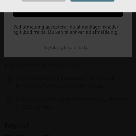
Vi leverer alt, hvad fysioterapiklinikker forbruger
Ja tak, send mig koden
og videresælger.
Vi har åbent man-tor: 08:00-16:00, fredag 08:00-
Ved tilmelding accepterer du at modtage nyheder
og tilbud fra os. Du kan til enhver tid afmelde dig.
15:30 og lukket i weekenden.
Nej tak, jeg betaler fuld pris
+45 33 79 13 70
info@clinicalinnovation.dk
Administration og kundeservice: Clinical
Innovation, Ydervang 5, 4300 Holbæk
Lager og logistik: Clinical Innovation, Ydervang
5, 4300 Holbæk
Følg os på