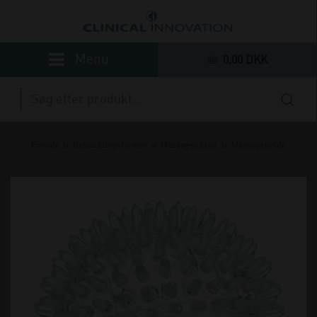
0,00 DKK
»
»
»
Forside
Behandlingsformer
Massageudstyr
Massagebolde