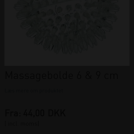
Massagebolde 6 & 9 cm
Læs mere om produktet
Fra:
44,00
DKK
( incl. moms)