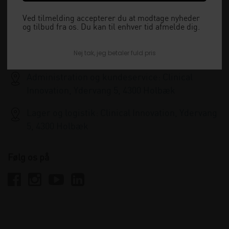
15:30 og lukket i weekenden.
Ved tilmelding accepterer du at modtage nyheder
og tilbud fra os. Du kan til enhver tid afmelde dig.
+45 33 79 13 70
Nej tak, jeg betaler fuld pris
info@clinicalinnovation.dk
Administration og kundeservice: Clinical
Innovation, Ydervang 5, 4300 Holbæk
Lager og logistik: Clinical Innovation, Ydervang
5, 4300 Holbæk
Følg os på