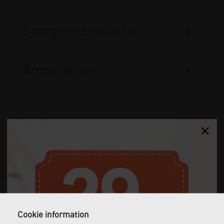
Spørg om produktet
Anmeldelser
Gratis fragt
Levering næste dag
Ved køb over 1.000 kr.
Bestil inden kl. 12 og få
ekskl. moms
leveret dagen efter
Cookie information