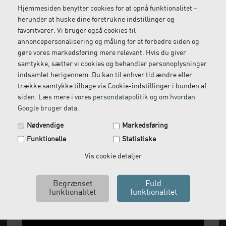
Hjemmesiden benytter cookies for at opnå funktionalitet –
herunder at huske dine foretrukne indstillinger og
favoritvarer. Vi bruger også cookies til
Gratis retur
Kundeservice
annoncepersonalisering og måling for at forbedre siden og
Vi kommer og henter
Ring til os på: 33 79 13 70
gøre vores markedsføring mere relevant. Hvis du giver
returvarer hos dig
samtykke, sætter vi cookies og behandler personoplysninger
indsamlet herigennem. Du kan til enhver tid ændre eller
trække samtykke tilbage via Cookie-indstillinger i bunden af
siden. Læs mere i vores
persondatapolitik
og om
hvordan
Google bruger data
.
Spar 29 kr. på din næste ordre.
Nødvendige
Markedsføring
Tilmeld dig vores nyhedsbrev og få rabatkoden tilsendt
Funktionelle
Statistiske
med det samme.
Email
Vis cookie detaljer
Vi leverer alt, hvad fysioterapiklinikker forbruger
og videresælger.
Ja tak, send mig koden
Vi har åbent man-tor: 08:00-16:00, fredag 08:00-