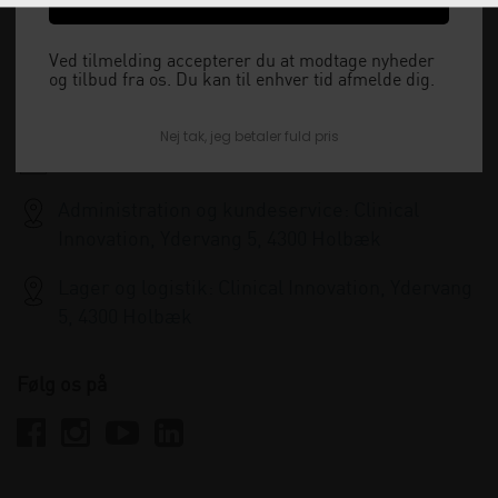
Vi har åbent man-tor: 08:00-16:00, fredag 08:00-
15:30 og lukket i weekenden.
Ved tilmelding accepterer du at modtage nyheder
og tilbud fra os. Du kan til enhver tid afmelde dig.
+45 33 79 13 70
Nej tak, jeg betaler fuld pris
info@clinicalinnovation.dk
Administration og kundeservice: Clinical
Innovation, Ydervang 5, 4300 Holbæk
Lager og logistik: Clinical Innovation, Ydervang
5, 4300 Holbæk
Følg os på