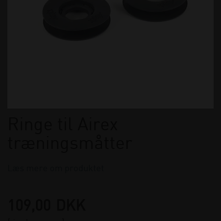
Ringe til Airex
træningsmåtter
Læs mere om produktet
109,00
DKK