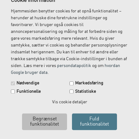
Cookie information
ekskl. moms
leveret dagen efter
Hjemmesiden benytter cookies for at opnå funktionalitet –
herunder at huske dine foretrukne indstillinger og
favoritvarer. Vi bruger også cookies til
annoncepersonalisering og måling for at forbedre siden og
Gratis retur
Kundeservice
gøre vores markedsføring mere relevant. Hvis du giver
Vi kommer og henter
Ring til os på: 33 79 13 70
samtykke, sætter vi cookies og behandler personoplysninger
returvarer hos dig
indsamlet herigennem. Du kan til enhver tid ændre eller
trække samtykke tilbage via Cookie-indstillinger i bunden af
siden. Læs mere i vores
persondatapolitik
og om
hvordan
Google bruger data
.
Spar 29 kr. på din næste ordre.
Nødvendige
Markedsføring
Tilmeld dig vores nyhedsbrev og få rabatkoden tilsendt
Funktionelle
Statistiske
med det samme.
Email
Vis cookie detaljer
Vi leverer alt, hvad fysioterapiklinikker forbruger
og videresælger.
Ja tak, send mig koden