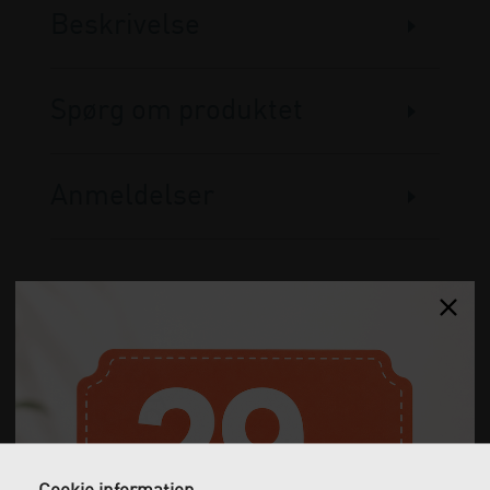
Beskrivelse
Spørg om produktet
Anmeldelser
Gratis fragt
Levering næste dag
Ved køb over 1.000 kr.
Bestil inden kl. 12 og få