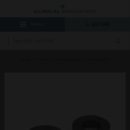
0,00 DKK
»
»
»
Forside
Træning
Træningsudstyr
Træningsmåtter