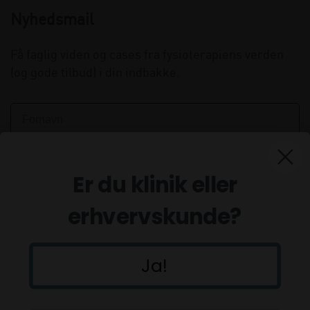
Nyhedsmail
Få faglig viden og cases fra fysioterapiens verden
(og gode tilbud) i din indbakke.
Er du klinik eller
erhvervskunde?
Ja!
Tilmeld