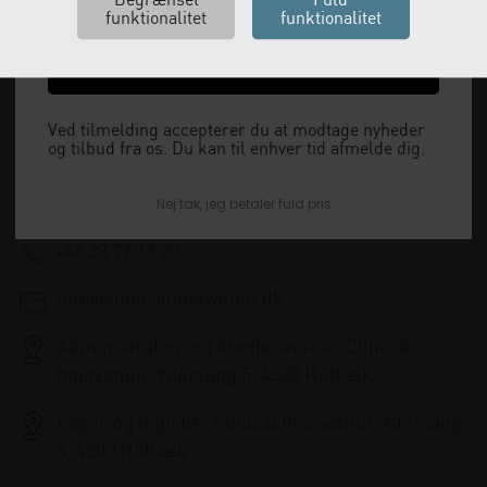
Ja tak, send mig koden
Vi leverer alt, hvad fysioterapiklinikker forbruger
og videresælger.
Ved tilmelding accepterer du at modtage nyheder
og tilbud fra os. Du kan til enhver tid afmelde dig.
Vi har åbent man-tor: 08:00-16:00, fredag 08:00-
15:30 og lukket i weekenden.
Nej tak, jeg betaler fuld pris
+45 33 79 13 70
info@clinicalinnovation.dk
Administration og kundeservice: Clinical
Innovation, Ydervang 5, 4300 Holbæk
Lager og logistik: Clinical Innovation, Ydervang
5, 4300 Holbæk