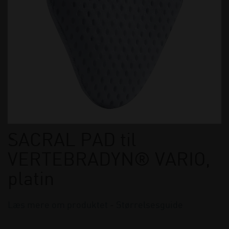
SACRAL PAD til
VERTEBRADYN® VARIO,
platin
Læs mere om produktet
-
Størrelsesguide