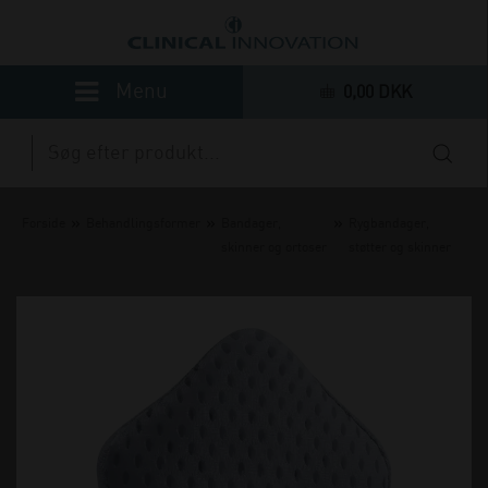
0,00 DKK
»
»
»
Forside
Behandlingsformer
Bandager,
Rygbandager,
skinner og ortoser
støtter og skinner