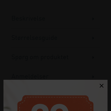
Beskrivelse
Størrelsesguide
Spørg om produktet
Anmeldelser