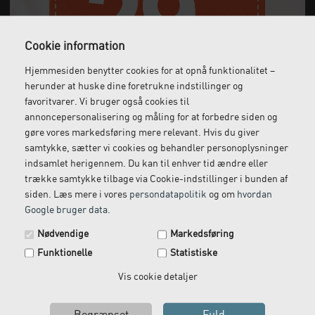
Cookie information
Gratis fragt
Levering næste dag
Hjemmesiden benytter cookies for at opnå funktionalitet –
Ved køb over 1.000 kr.
Bestil inden kl. 12 og få
herunder at huske dine foretrukne indstillinger og
ekskl. moms
leveret dagen efter
favoritvarer. Vi bruger også cookies til
annoncepersonalisering og måling for at forbedre siden og
gøre vores markedsføring mere relevant. Hvis du giver
samtykke, sætter vi cookies og behandler personoplysninger
indsamlet herigennem. Du kan til enhver tid ændre eller
Gratis retur
Kundeservice
trække samtykke tilbage via Cookie-indstillinger i bunden af
Vi kommer og henter
Ring til os på: 33 79 13 70
siden. Læs mere i vores
persondatapolitik
og om
hvordan
returvarer hos dig
Google bruger data
.
Spar 29 kr. på din næste ordre.
Nødvendige
Markedsføring
Tilmeld dig vores nyhedsbrev og få rabatkoden tilsendt
Funktionelle
Statistiske
med det samme.
Email
Vis cookie detaljer