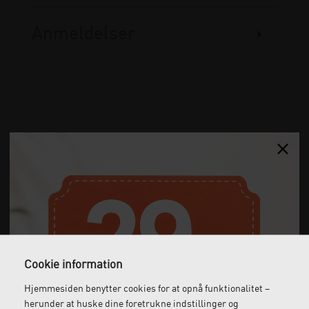
Anmeldelser
Gratis fragt
Levering næste dag
Ved køb over 1.000 kr.
Bestil inden kl. 12 og få
ekskl. moms
leveret dagen efter
Cookie information
Hjemmesiden benytter cookies for at opnå funktionalitet –
Gratis retur
Kundeservice
herunder at huske dine foretrukne indstillinger og