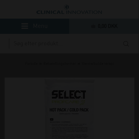
0,00 DKK
»
»
Forside
Behandlingsformer
Varme/kulde terapi