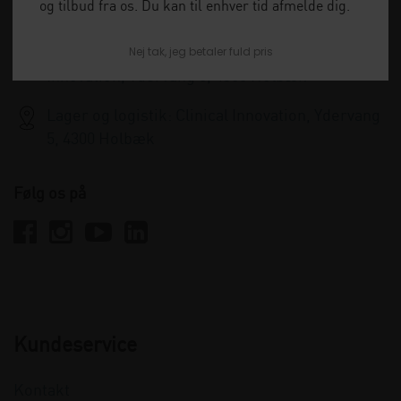
og tilbud fra os. Du kan til enhver tid afmelde dig.
info@clinicalinnovation.dk
Nej tak, jeg betaler fuld pris
Administration og kundeservice: Clinical
Innovation, Ydervang 5, 4300 Holbæk
Lager og logistik: Clinical Innovation, Ydervang
5, 4300 Holbæk
Følg os på
Kundeservice
Kontakt