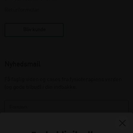
Returformular
Bliv kunde
Nyhedsmail
Få faglig viden og cases fra fysioterapiens verden
(og gode tilbud) i din indbakke.