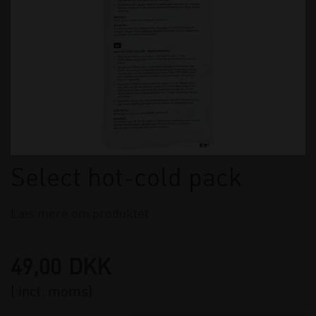
Select hot-cold pack
Læs mere om produktet
49,00
DKK
( incl. moms)