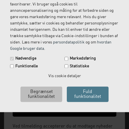
Vi kommer og henter
Ring til os på: 33 79 13 70
favoritvarer. Vi bruger også cookies til
returvarer hos dig
annoncepersonalisering og måling for at forbedre siden og
gøre vores markedsføring mere relevant. Hvis du giver
samtykke, sætter vi cookies og behandler personoplysninger
indsamlet herigennem. Du kan til enhver tid ændre eller
trække samtykke tilbage via Cookie-indstillinger i bunden af
siden. Læs mere i vores
persondatapolitik
og om
hvordan
Google bruger data
.
Spar 29 kr. på din næste ordre.
Nødvendige
Markedsføring
Tilmeld dig vores nyhedsbrev og få rabatkoden tilsendt
Funktionelle
Statistiske
med det samme.
Vi leverer alt, hvad fysioterapiklinikker forbruger
Email
Vis cookie detaljer
og videresælger.
Vi har åbent man-tor: 08:00-16:00, fredag 08:00-
15:30 og lukket i weekenden.
Ja tak, send mig koden
+45 33 79 13 70
Ved tilmelding accepterer du at modtage nyheder