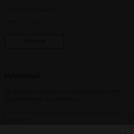
Om Clinical Innovation
Returformular
Bliv kunde
Nyhedsmail
Få faglig viden og cases fra fysioterapiens verden
(og gode tilbud) i din indbakke.