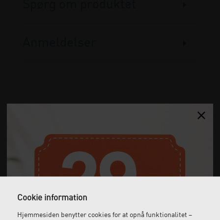
Spørg om produktet
Anmeldelser
Gratis fragt
Levering næste dag
Ved køb over 1.000 kr.
Bestil inden kl. 12 og få
ekskl. moms
leveret dagen efter
Cookie information
Hjemmesiden benytter cookies for at opnå funktionalitet –