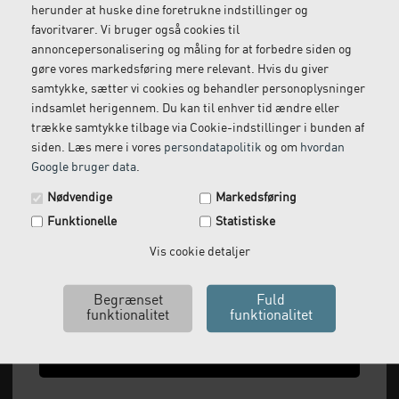
herunder at huske dine foretrukne indstillinger og
Gratis retur
Kundeservice
favoritvarer. Vi bruger også cookies til
Vi kommer og henter
Ring til os på: 33 79 13 70
annoncepersonalisering og måling for at forbedre siden og
returvarer hos dig
gøre vores markedsføring mere relevant. Hvis du giver
samtykke, sætter vi cookies og behandler personoplysninger
indsamlet herigennem. Du kan til enhver tid ændre eller
trække samtykke tilbage via Cookie-indstillinger i bunden af
siden. Læs mere i vores
persondatapolitik
og om
hvordan
Google bruger data
.
Spar 29 kr. på din næste ordre.
Nødvendige
Markedsføring
Tilmeld dig vores nyhedsbrev og få rabatkoden tilsendt
Funktionelle
Statistiske
med det samme.
Email
Vis cookie detaljer
Vi leverer alt, hvad fysioterapiklinikker forbruger
og videresælger.
Vi har åbent man-tor: 08:00-16:00, fredag 08:00-
Ja tak, send mig koden
15:30 og lukket i weekenden.