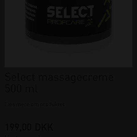
Select massagecreme
500 ml
Læs mere om produktet
199,00
DKK