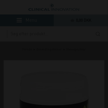
0,00 DKK
»
»
Forside
Behandlingsformer
Massageudstyr