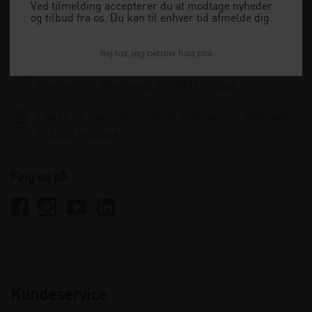
+45 33 79 13 70
Ved tilmelding accepterer du at modtage nyheder
og tilbud fra os. Du kan til enhver tid afmelde dig.
info@clinicalinnovation.dk
Nej tak, jeg betaler fuld pris
Administration og kundeservice: Clinical
Innovation, Ydervang 5, 4300 Holbæk
Lager og logistik: Clinical Innovation, Ydervang
5, 4300 Holbæk
Følg os på
Kundeservice