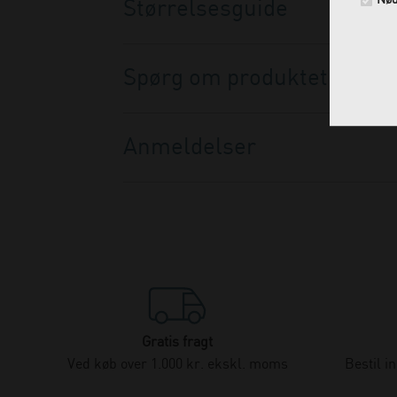
Nød
Størrelsesguide
Spørg om produktet
Anmeldelser
Gratis fragt
Ved køb over 1.000 kr. ekskl. moms
Bestil i