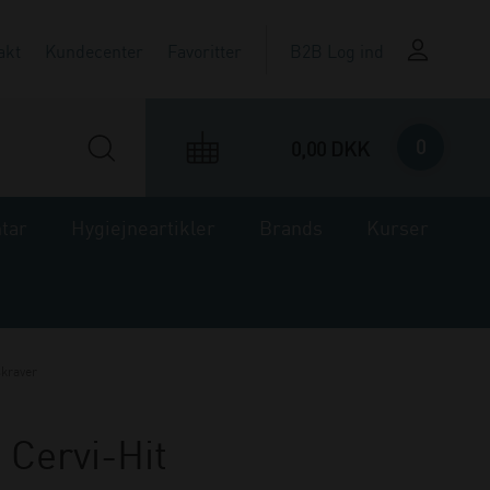
akt
Kundecenter
Favoritter
B2B Log ind
0
0,00 DKK
ntar
Hygiejneartikler
Brands
Kurser
kraver
 Cervi-Hit