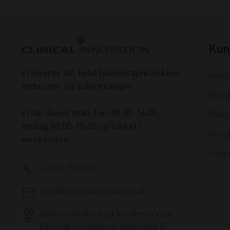
Kun
Vi leverer alt, hvad fysioterapiklinikker
Kont
forbruger og videresælger.
Kund
Vi har åbent man-tor: 08:00-16:00,
Rådg
fredag 08:00-15:30 og lukket i
Retu
weekenden.
Leve
+45 33 79 13 70
info@clinicalinnovation.dk
Administration og kundeservice:
Clinical Innovation, Ydervang 5,