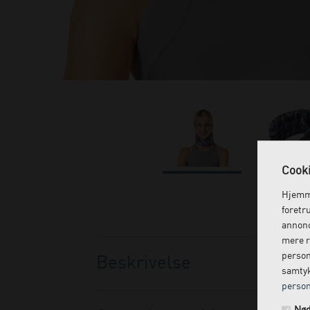
Cooki
Hjemme
foretr
annonc
mere r
person
Beskrivelse
samtyk
person