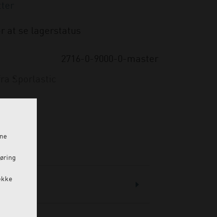
r at se lagerstatus
2716-0-9000-0-master
ra Sporlastic
ine
føring
ække