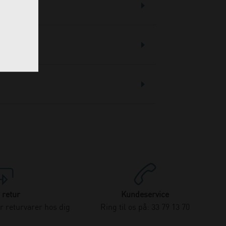
 retur
Kundeservice
 returvarer hos dig
Ring til os på: 33 79 13 70