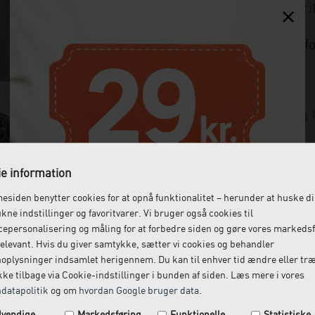
Vælg variant fo
Varenummer:
Se onlinekatalog f
e information
siden benytter cookies for at opnå funktionalitet – herunder at huske d
ukne indstillinger og favoritvarer. Vi bruger også cookies til
epersonalisering og måling for at forbedre siden og gøre vores markeds
elevant. Hvis du giver samtykke, sætter vi cookies og behandler
oplysninger indsamlet herigennem. Du kan til enhver tid ændre eller tr
ke tilbage via Cookie-indstillinger i bunden af siden. Læs mere i vores
datapolitik
og om
hvordan Google bruger data
.
Spar 29 kr. på din næste ordre.