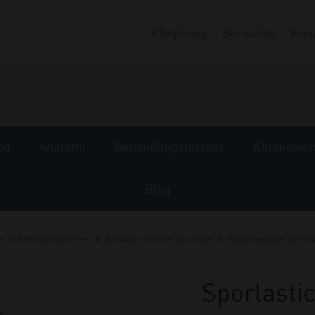
Rådgivning
Bliv kunde
Kont
ng
Anatomi
Behandlingsformer
Klinikinve
Blog
»
»
»
de
Behandlingsformer
Bandager, skinner og ortoser
Nakkebandager og hals
Sporlastic