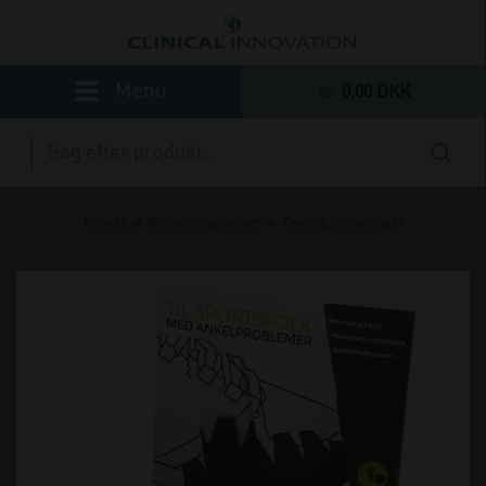
0,00 DKK
»
»
Forside
Behandlingsformer
Tape og forbindinger