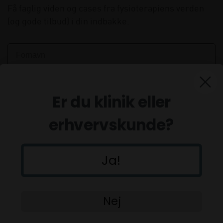
Få faglig viden og cases fra fysioterapiens verden
(og gode tilbud) i din indbakke.
Er du klinik eller
erhvervskunde?
Ja!
Tilmeld
Nej