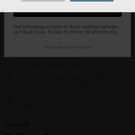
Vi leverer alt, hvad fysioterapiklinikker forbruger
Ja tak, send mig koden
og videresælger.
Vi har åbent man-tor: 08:00-16:00, fredag 08:00-
Ved tilmelding accepterer du at modtage nyheder
og tilbud fra os. Du kan til enhver tid afmelde dig.
15:30 og lukket i weekenden.
Nej tak, jeg betaler fuld pris
+45 33 79 13 70
info@clinicalinnovation.dk
Administration og kundeservice: Clinical
Innovation, Ydervang 5, 4300 Holbæk
Lager og logistik: Clinical Innovation, Ydervang
5, 4300 Holbæk
Følg os på