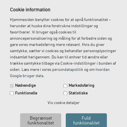
Gratis fragt
Levering næste dag
Cookie information
Ved køb over 1.000 kr.
Bestil inden kl. 12 og få
Hjemmesiden benytter cookies for at opnå funktionalitet –
ekskl. moms
leveret dagen efter
herunder at huske dine foretrukne indstillinger og
favoritvarer. Vi bruger også cookies til
annoncepersonalisering og måling for at forbedre siden og
gøre vores markedsføring mere relevant. Hvis du giver
Gratis retur
Kundeservice
samtykke, sætter vi cookies og behandler personoplysninger
indsamlet herigennem. Du kan til enhver tid ændre eller
Vi kommer og henter
Ring til os på: 33 79 13 70
trække samtykke tilbage via Cookie-indstillinger i bunden af
returvarer hos dig
siden. Læs mere i vores
persondatapolitik
og om
hvordan
Google bruger data
.
Spar 29 kr. på din næste ordre.
Nødvendige
Markedsføring
Tilmeld dig vores nyhedsbrev og få rabatkoden tilsendt
Funktionelle
Statistiske
med det samme.
Email
Vis cookie detaljer