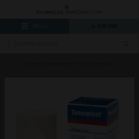
0,00 DKK
»
»
Forside
Behandlingsformer
Tape og forbindinger