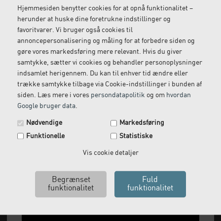
Hjemmesiden benytter cookies for at opnå funktionalitet –
herunder at huske dine foretrukne indstillinger og
favoritvarer. Vi bruger også cookies til
Gratis retur
Kundeservice
annoncepersonalisering og måling for at forbedre siden og
Vi kommer og henter
Ring til os på: 33 79 13 70
gøre vores markedsføring mere relevant. Hvis du giver
returvarer hos dig
samtykke, sætter vi cookies og behandler personoplysninger
indsamlet herigennem. Du kan til enhver tid ændre eller
trække samtykke tilbage via Cookie-indstillinger i bunden af
siden. Læs mere i vores
persondatapolitik
og om
hvordan
Google bruger data
.
Spar 29 kr. på din næste ordre.
Nødvendige
Markedsføring
Tilmeld dig vores nyhedsbrev og få rabatkoden tilsendt
Funktionelle
Statistiske
med det samme.
Email
Vis cookie detaljer
Vi leverer alt, hvad fysioterapiklinikker forbruger
og videresælger.
Ja tak, send mig koden
Vi har åbent man-tor: 08:00-16:00, fredag 08:00-