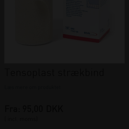
Tensoplast strækbind
Læs mere om produktet
Fra:
95,00
DKK
( incl. moms)