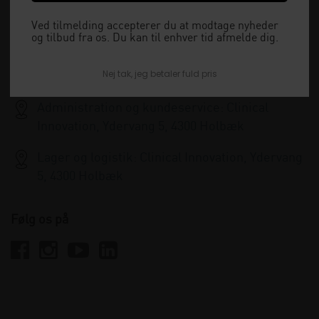
15:30 og lukket i weekenden.
Ved tilmelding accepterer du at modtage nyheder
og tilbud fra os. Du kan til enhver tid afmelde dig.
+45 33 79 13 70
Nej tak, jeg betaler fuld pris
info@clinicalinnovation.dk
Administration og kundeservice: Clinical
Innovation, Ydervang 5, 4300 Holbæk
Lager og logistik: Clinical Innovation, Ydervang
5, 4300 Holbæk
Følg os på