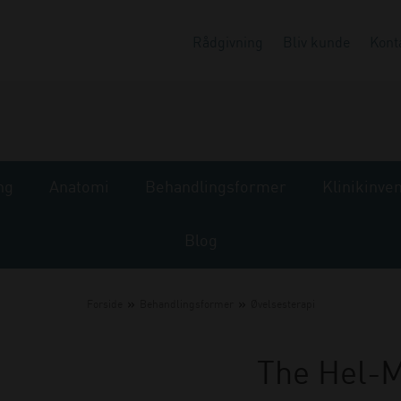
Rådgivning
Bliv kunde
Kont
ng
Anatomi
Behandlingsformer
Klinikinve
Blog
»
»
Forside
Behandlingsformer
Øvelsesterapi
The Hel-