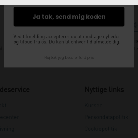
Ja tak, send mig koden
Ved tilmelding accepterer du at modtage nyheder
Levering næste dag
Gratis
og tilbud fra os. Du kan til enhver tid afmelde dig.
nden kl. 12 og få leveret dagen efter
Vi kommer og henter
Nej tak, jeg betaler fuld pris
deservice
Nyttige links
akt
Kurser
ecenter
Persondatapolitik
ivning
Cookiepolitik