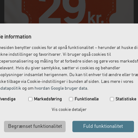
e information
siden benytter cookies for at opnå funktionalitet – herunder at huske d
ukne indstillinger og favoritvarer. Vi bruger også cookies til
epersonalisering og måling for at forbedre siden og gøre vores markeds
elevant. Hvis du giver samtykke, sætter vi cookies og behandler
oplysninger indsamlet herigennem. Du kan til enhver tid ændre eller tr
ke tilbage via Cookie-indstillinger i bunden af siden. Læs mere i vores
datapolitik
og om
hvordan Google bruger data
.
Spar 29 kr. på din næste ordre.
vendige
Markedsføring
Funktionelle
Statistiske
Tilmeld dig vores nyhedsbrev og få rabatkoden tilsendt
Vis cookie detaljer
med det samme.
Email