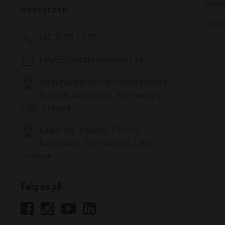
Retu
weekenden.
Leve
+45 33 79 13 70
info@clinicalinnovation.dk
Administration og kundeservice:
Clinical Innovation, Ydervang 5,
4300 Holbæk
Lager og logistik: Clinical
Innovation, Ydervang 5, 4300
Holbæk
Følg os på