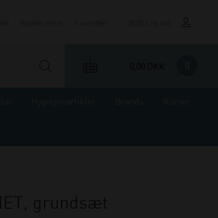
akt
Kundecenter
Favoritter
B2B Log ind
0
0,00 DKK
ntar
Hygiejneartikler
Brands
Kurser
MET, grundsæt