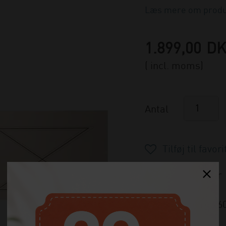
Læs mere om produ
1.899,00
D
( incl. moms)
Antal
Ikke på lager
Varenummer:
26