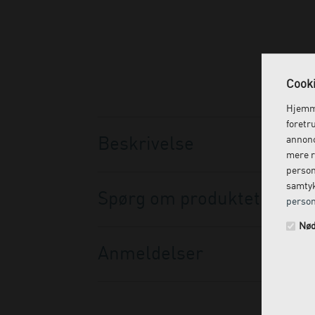
Cooki
Hjemme
foretr
Beskrivelse
annonc
mere r
person
samtyk
Spørg om produktet
person
Nød
Anmeldelser