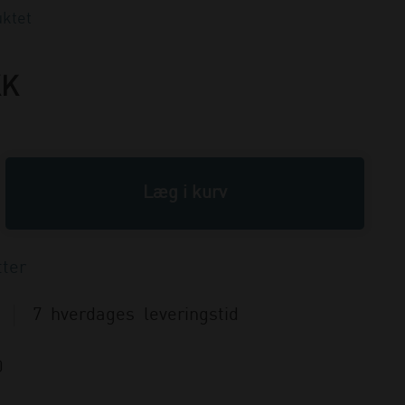
ktet
KK
7 hverdages leveringstid
0