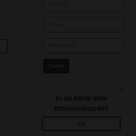
n
Tilmeld
Er du klinik eller
erhvervskunde?
Ja!