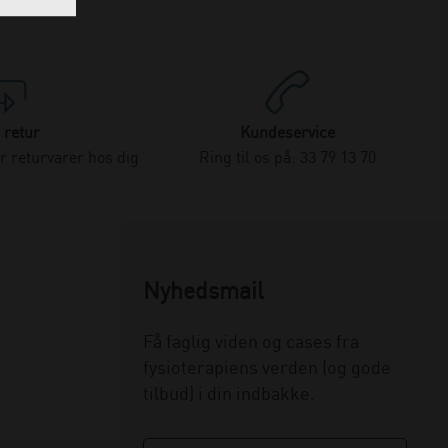
 retur
Kundeservice
 returvarer hos dig
Ring til os på: 33 79 13 70
Nyhedsmail
Få faglig viden og cases fra
fysioterapiens verden (og gode
tilbud) i din indbakke.