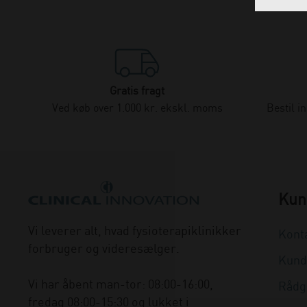
Gratis fragt
Ved køb over 1.000 kr. ekskl. moms
Bestil i
Kun
Vi leverer alt, hvad fysioterapiklinikker
Kont
forbruger og videresælger.
Kund
Vi har åbent man-tor: 08:00-16:00,
Rådg
fredag 08:00-15:30 og lukket i