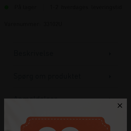
På lager
1-2 hverdages leveringstid
Varenummer:
33102U
Beskrivelse
Spørg om produktet
Anmeldelser