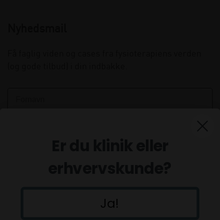
Nyhedsmail
Få faglig viden og cases fra fysioterapiens verden
(og gode tilbud) i din indbakke.
Er du klinik eller
erhvervskunde?
Ja!
Tilmeld