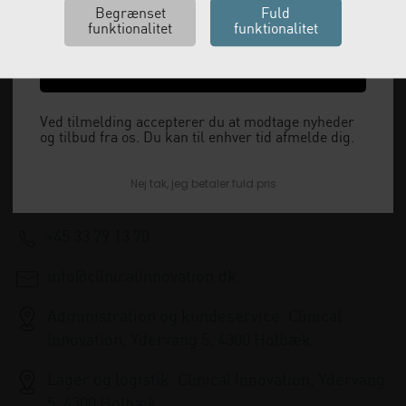
Ja tak, send mig koden
Vi leverer alt, hvad fysioterapiklinikker forbruger
og videresælger.
Ved tilmelding accepterer du at modtage nyheder
og tilbud fra os. Du kan til enhver tid afmelde dig.
Vi har åbent man-tor: 08:00-16:00, fredag 08:00-
Nej tak, jeg betaler fuld pris
15:30 og lukket i weekenden.
+45 33 79 13 70
info@clinicalinnovation.dk
Administration og kundeservice: Clinical
Innovation, Ydervang 5, 4300 Holbæk
Lager og logistik: Clinical Innovation, Ydervang
5, 4300 Holbæk