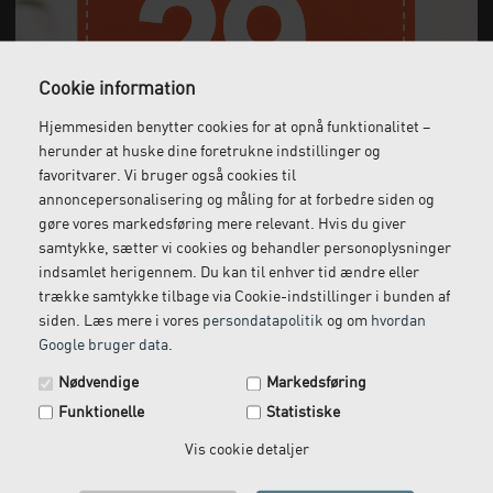
Cookie information
Hjemmesiden benytter cookies for at opnå funktionalitet –
Gratis fragt
Levering næste dag
herunder at huske dine foretrukne indstillinger og
Ved køb over 1.000 kr.
Bestil inden kl. 12 og få
favoritvarer. Vi bruger også cookies til
ekskl. moms
leveret dagen efter
annoncepersonalisering og måling for at forbedre siden og
gøre vores markedsføring mere relevant. Hvis du giver
samtykke, sætter vi cookies og behandler personoplysninger
indsamlet herigennem. Du kan til enhver tid ændre eller
Gratis retur
Kundeservice
trække samtykke tilbage via Cookie-indstillinger i bunden af
siden. Læs mere i vores
persondatapolitik
og om
hvordan
Vi kommer og henter
Ring til os på: 33 79 13 70
Google bruger data
.
returvarer hos dig
Spar 29 kr. på din næste ordre.
Nødvendige
Markedsføring
Tilmeld dig vores nyhedsbrev og få rabatkoden tilsendt
Funktionelle
Statistiske
med det samme.
Email
Vis cookie detaljer