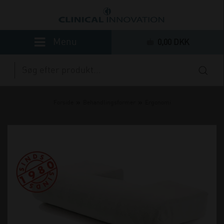
0,00 DKK
»
»
Forside
Behandlingsformer
Ergonomi