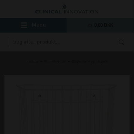
0,00 DKK
»
»
Forside
Klinikinventar
Dispensere og holdere