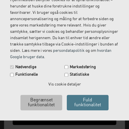
Hjemmesiden benytter cookies for at opnå funktionalitet –
herunder at huske dine foretrukne indstillinger og
Gratis retur
Kundeservice
favoritvarer. Vi bruger også cookies til
Vi kommer og henter
Ring til os på: 33 79 13 70
annoncepersonalisering og måling for at forbedre siden og
returvarer hos dig
gøre vores markedsføring mere relevant. Hvis du giver
samtykke, sætter vi cookies og behandler personoplysninger
indsamlet herigennem. Du kan til enhver tid ændre eller
trække samtykke tilbage via Cookie-indstillinger i bunden af
siden. Læs mere i vores
persondatapolitik
og om
hvordan
Google bruger data
.
Spar 29 kr. på din næste ordre.
Nødvendige
Markedsføring
Tilmeld dig vores nyhedsbrev og få rabatkoden tilsendt
Funktionelle
Statistiske
med det samme.
Email
Vis cookie detaljer
Vi leverer alt, hvad fysioterapiklinikker forbruger
og videresælger.
Vi har åbent man-tor: 08:00-16:00, fredag 08:00-
Ja tak, send mig koden
15:30 og lukket i weekenden.