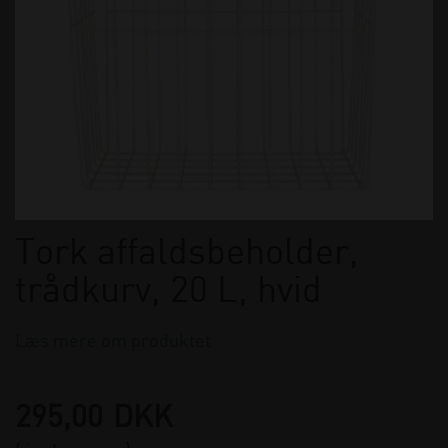
Tork affaldsbeholder,
trådkurv, 20 L, hvid
Læs mere om produktet
295,00
DKK