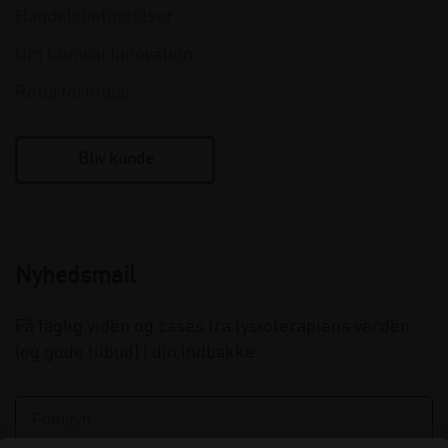
Handelsbetingelser
Om Clinical Innovation
Returformular
Bliv kunde
Nyhedsmail
Få faglig viden og cases fra fysioterapiens verden
(og gode tilbud) i din indbakke.