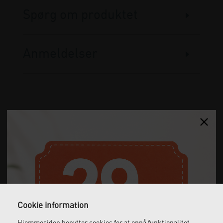
Spørg om produktet
Anmeldelser
Gratis fragt
Levering næste dag
Ved køb over 1.000 kr.
Bestil inden kl. 12 og få
ekskl. moms
leveret dagen efter
Cookie information