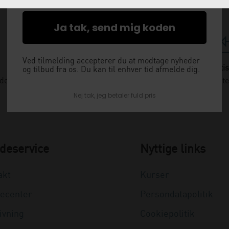
Ja tak, send mig koden
Ved tilmelding accepterer du at modtage nyheder
Levering næste dag
Gratis
og tilbud fra os. Du kan til enhver tid afmelde dig.
nden kl. 12 og få leveret dagen efter
Vi kommer og henter
Nej tak, jeg betaler fuld pris
deservice
Nyttige links
akt
Kurser
ecenter
Persondatapolitik
ivning
Cookiepolitik