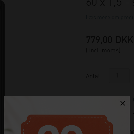
60 x 1,5 - 
Læs mere om produ
779,00
DKK
( incl. moms)
Antal
På lager
Varenummer:
80