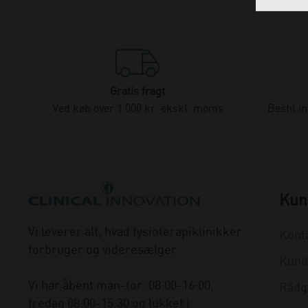
Gratis fragt
Ved køb over 1.000 kr. ekskl. moms
Bestil i
Kun
Vi leverer alt, hvad fysioterapiklinikker
Kont
forbruger og videresælger.
Kund
Vi har åbent man-tor: 08:00-16:00,
Rådg
fredag 08:00-15:30 og lukket i