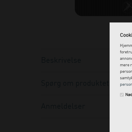
Cooki
Hjemme
foretr
Beskrivelse
annonc
mere r
person
samtyk
Spørg om produktet
person
Nød
Anmeldelser