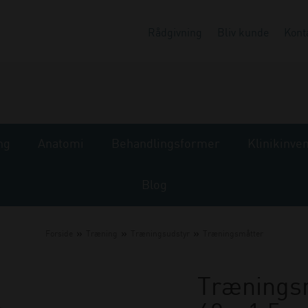
Rådgivning
Bliv kunde
Kont
ng
Anatomi
Behandlingsformer
Klinikinve
Blog
»
»
»
Forside
Træning
Træningsudstyr
Træningsmåtter
Træningsm