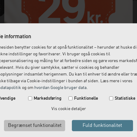
e information
siden benytter cookies for at opnå funktionalitet – herunder at huske d
ukne indstillinger og favoritvarer. Vi bruger også cookies til
epersonalisering og måling for at forbedre siden og gøre vores markeds
elevant. Hvis du giver samtykke, sætter vi cookies og behandler
oplysninger indsamlet herigennem. Du kan til enhver tid ændre eller tr
ke tilbage via Cookie-indstillinger i bunden af siden. Læs mere i vores
datapolitik
og om
hvordan Google bruger data
.
Spar 29 kr. på din næste ordre.
vendige
Markedsføring
Funktionelle
Statistiske
Tilmeld dig vores nyhedsbrev og få rabatkoden tilsendt
Vis cookie detaljer
med det samme.
Email