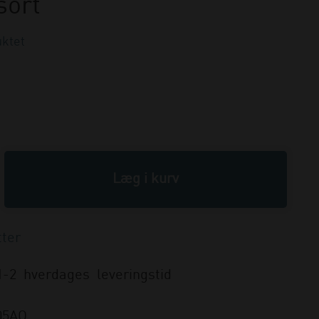
sort
ktet
1-2 hverdages leveringstid
05AO