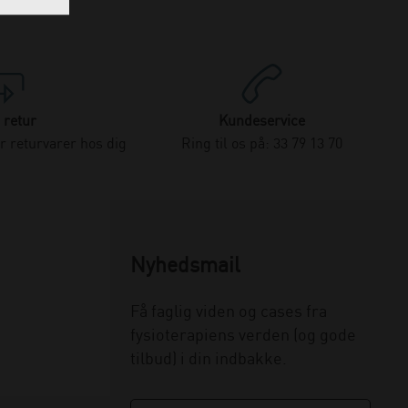
 retur
Kundeservice
 returvarer hos dig
Ring til os på: 33 79 13 70
Nyhedsmail
Få faglig viden og cases fra
fysioterapiens verden (og gode
tilbud) i din indbakke.