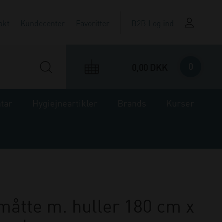
akt
Kundecenter
Favoritter
B2B Log ind
0
0,00 DKK
ntar
Hygiejneartikler
Brands
Kurser
åtte m. huller 180 cm x