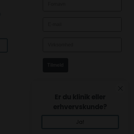
n
Tilmeld
Er du klinik eller
erhvervskunde?
Ja!