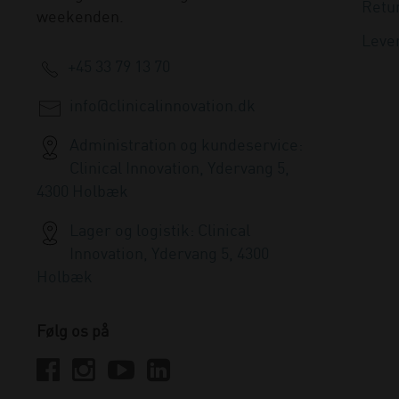
Retu
weekenden.
Leve
+45 33 79 13 70
info@clinicalinnovation.dk
Administration og kundeservice:
Clinical Innovation, Ydervang 5,
4300 Holbæk
Lager og logistik: Clinical
Innovation, Ydervang 5, 4300
Holbæk
Følg os på