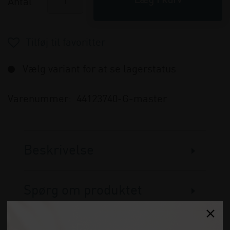
Antal
Vælg variant for at se lagerstatus
Varenummer:
44123740-G-master
Beskrivelse
Spørg om produktet