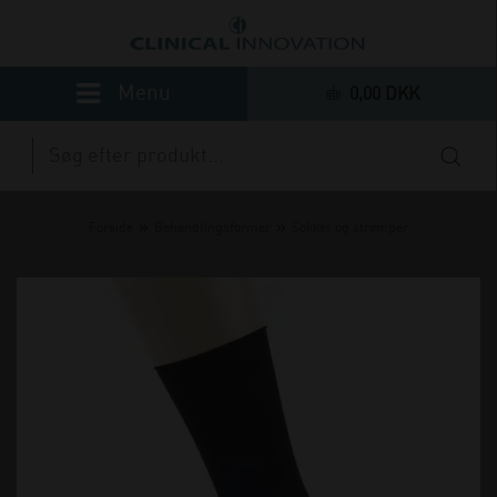
0,00 DKK
»
»
Forside
Behandlingsformer
Sokker og strømper