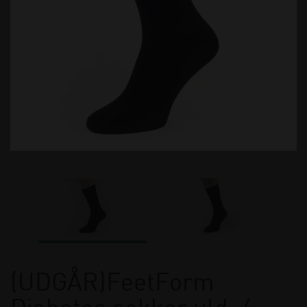
(UDGÅR)FeetForm