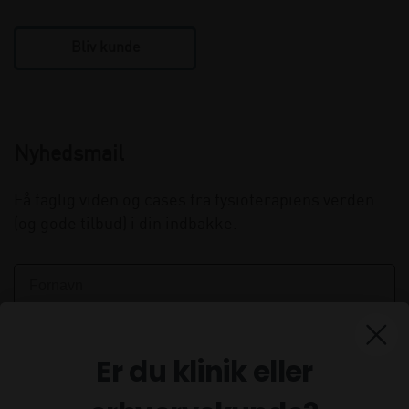
Bliv kunde
Nyhedsmail
Få faglig viden og cases fra fysioterapiens verden
(og gode tilbud) i din indbakke.
Er du klinik eller