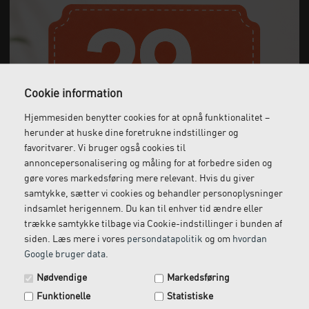
Anmeldelser
Cookie information
Hjemmesiden benytter cookies for at opnå funktionalitet –
herunder at huske dine foretrukne indstillinger og
favoritvarer. Vi bruger også cookies til
Gratis fragt
Levering næste dag
annoncepersonalisering og måling for at forbedre siden og
Ved køb over 1.000 kr.
Bestil inden kl. 12 og få
gøre vores markedsføring mere relevant. Hvis du giver
ekskl. moms
leveret dagen efter
samtykke, sætter vi cookies og behandler personoplysninger
indsamlet herigennem. Du kan til enhver tid ændre eller
trække samtykke tilbage via Cookie-indstillinger i bunden af
siden. Læs mere i vores
persondatapolitik
og om
hvordan
Google bruger data
.
Gratis retur
Kundeservice
Spar 29 kr. på din næste ordre.
Nødvendige
Markedsføring
Vi kommer og henter
Ring til os på: 33 79 13 70
Tilmeld dig vores nyhedsbrev og få rabatkoden tilsendt
returvarer hos dig
Funktionelle
Statistiske
med det samme.