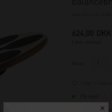
balancebr
Læs mere om produ
624,00
DKK
( incl. moms)
Antal
På lager
Varenummer:
20