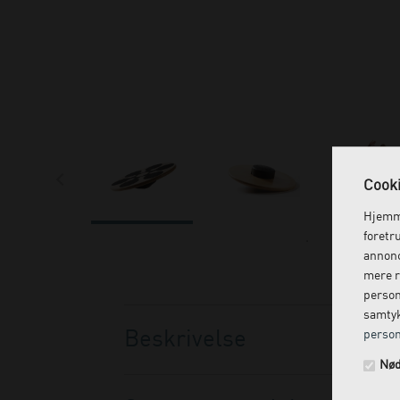
Cooki
Hjemme
foretr
annonc
mere r
person
samtyk
Beskrivelse
person
Nød