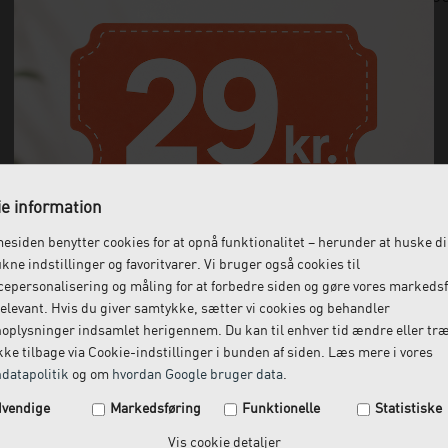
e information
siden benytter cookies for at opnå funktionalitet – herunder at huske d
ukne indstillinger og favoritvarer. Vi bruger også cookies til
epersonalisering og måling for at forbedre siden og gøre vores markeds
elevant. Hvis du giver samtykke, sætter vi cookies og behandler
oplysninger indsamlet herigennem. Du kan til enhver tid ændre eller tr
ke tilbage via Cookie-indstillinger i bunden af siden. Læs mere i vores
datapolitik
og om
hvordan Google bruger data
.
Spar 29 kr. på din næste ordre.
vendige
Markedsføring
Funktionelle
Statistiske
Tilmeld dig vores nyhedsbrev og få rabatkoden tilsendt
Vis cookie detaljer