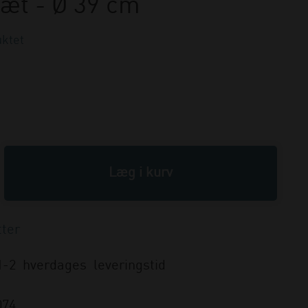
æt - Ø 39 cm
ktet
1-2 hverdages leveringstid
074