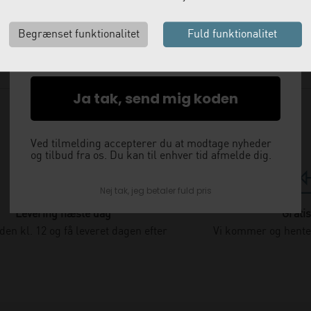
med det samme.
Email
Ja tak, send mig koden
Ved tilmelding accepterer du at modtage nyheder
og tilbud fra os. Du kan til enhver tid afmelde dig.
Nej tak, jeg betaler fuld pris
Levering næste dag
Gratis
nden kl. 12 og få leveret dagen efter
Vi kommer og henter