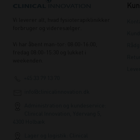
Kun
Vi leverer alt, hvad fysioterapiklinikker
Kont
forbruger og videresælger.
Kund
Vi har åbent man-tor: 08:00-16:00,
Rådg
fredag 08:00-15:30 og lukket i
Retu
weekenden.
Leve
+45 33 79 13 70
info@clinicalinnovation.dk
Administration og kundeservice:
Clinical Innovation, Ydervang 5,
4300 Holbæk
Lager og logistik: Clinical