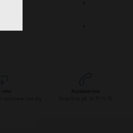
 retur
Kundeservice
 returvarer hos dig
Ring til os på: 33 79 13 70