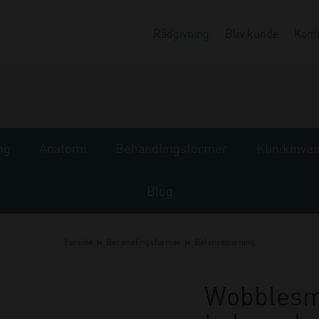
Rådgivning
Bliv kunde
Kont
ng
Anatomi
Behandlingsformer
Klinikinve
Blog
»
»
Forside
Behandlingsformer
Balancetræning
Wobblesma