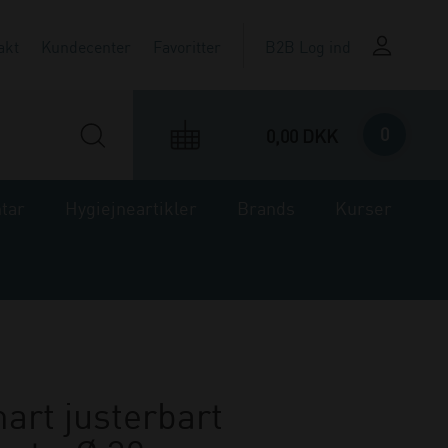
akt
Kundecenter
Favoritter
B2B Log ind
0
0,00 DKK
ntar
Hygiejneartikler
Brands
Kurser
rt justerbart