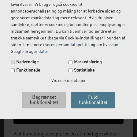
Vi kommer og henter
Ring til os på: 33 79 13 70
favoritvarer. Vi bruger også cookies til
returvarer hos dig
annoncepersonalisering og måling for at forbedre siden og
gøre vores markedsføring mere relevant. Hvis du giver
samtykke, sætter vi cookies og behandler personoplysninger
indsamlet herigennem. Du kan til enhver tid ændre eller
trække samtykke tilbage via Cookie-indstillinger i bunden af
siden. Læs mere i vores
persondatapolitik
og om
hvordan
Google bruger data
.
Spar 29 kr. på din næste ordre.
Nødvendige
Markedsføring
Tilmeld dig vores nyhedsbrev og få rabatkoden tilsendt
Funktionelle
Statistiske
med det samme.
Vi leverer alt, hvad fysioterapiklinikker forbruger
Email
Vis cookie detaljer
og videresælger.
Vi har åbent man-tor: 08:00-16:00, fredag 08:00-
15:30 og lukket i weekenden.
Ja tak, send mig koden
+45 33 79 13 70
Ved tilmelding accepterer du at modtage nyheder