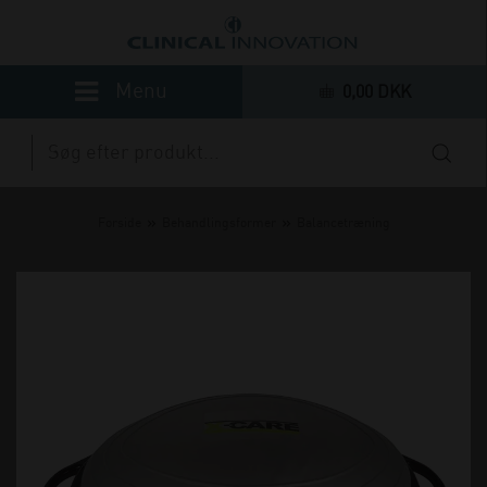
0,00 DKK
»
»
Forside
Behandlingsformer
Balancetræning