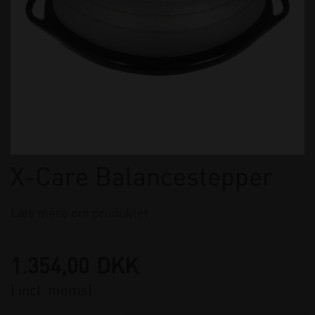
X-Care Balancestepper
Læs mere om produktet
1.354,00
DKK
( incl. moms)