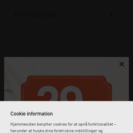
Anmeldelser
Gratis fragt
Levering næste dag
Ved køb over 1.000 kr.
Bestil inden kl. 12 og få
ekskl. moms
leveret dagen efter
Cookie information
Hjemmesiden benytter cookies for at opnå funktionalitet –
Gratis retur
Kundeservice
herunder at huske dine foretrukne indstillinger og