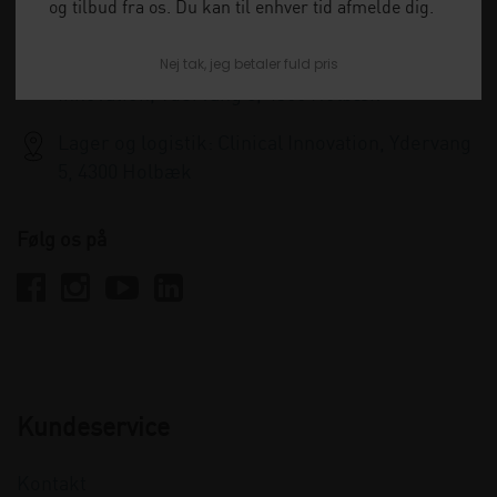
og tilbud fra os. Du kan til enhver tid afmelde dig.
info@clinicalinnovation.dk
Nej tak, jeg betaler fuld pris
Administration og kundeservice: Clinical
Innovation, Ydervang 5, 4300 Holbæk
Lager og logistik: Clinical Innovation, Ydervang
5, 4300 Holbæk
Følg os på
Kundeservice
Kontakt