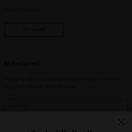
Returformular
Bliv kunde
Nyhedsmail
Få faglig viden og cases fra fysioterapiens verden
(og gode tilbud) i din indbakke.