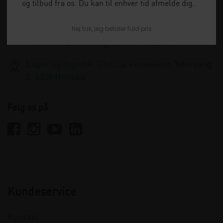
og tilbud fra os. Du kan til enhver tid afmelde dig.
info@clinicalinnovation.dk
Nej tak, jeg betaler fuld pris
Administration og kundeservice: Clinical
Innovation, Ydervang 5, 4300 Holbæk
Lager og logistik: Clinical Innovation, Ydervang
5, 4300 Holbæk
Følg os på
Kundeservice
Kontakt