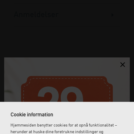
Anmeldelser
Gratis fragt
Levering næste dag
Ved køb over 1.000 kr.
Bestil inden kl. 12 og få
ekskl. moms
leveret dagen efter
Cookie information
Hjemmesiden benytter cookies for at opnå funktionalitet –
Gratis retur
Kundeservice
herunder at huske dine foretrukne indstillinger og