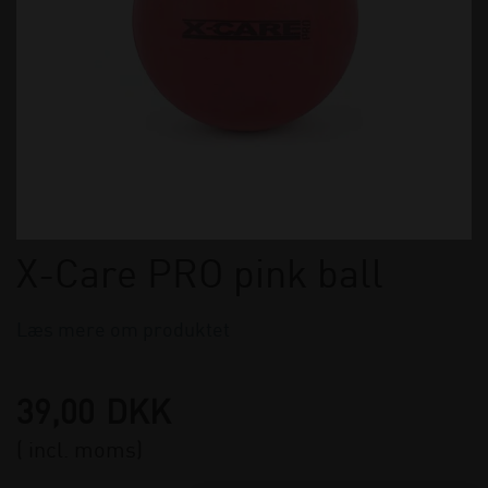
X-Care PRO pink ball
Læs mere om produktet
39,00
DKK
( incl. moms)