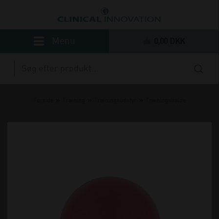
0,00 DKK
»
»
»
Forside
Træning
Træningsudstyr
Træningsbolde