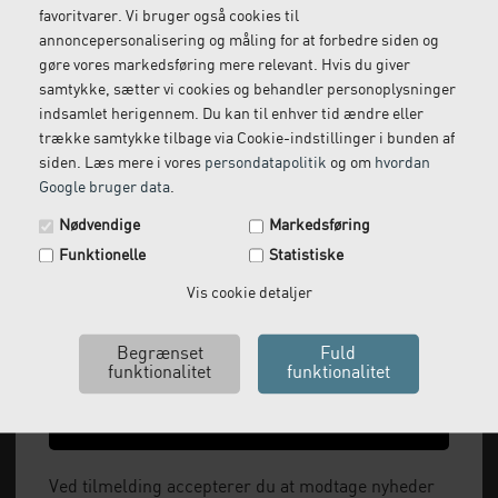
Vi kommer og henter
Ring til os på: 33 79 13 70
favoritvarer. Vi bruger også cookies til
returvarer hos dig
annoncepersonalisering og måling for at forbedre siden og
gøre vores markedsføring mere relevant. Hvis du giver
samtykke, sætter vi cookies og behandler personoplysninger
indsamlet herigennem. Du kan til enhver tid ændre eller
trække samtykke tilbage via Cookie-indstillinger i bunden af
siden. Læs mere i vores
persondatapolitik
og om
hvordan
Google bruger data
.
Spar 29 kr. på din næste ordre.
Nødvendige
Markedsføring
Tilmeld dig vores nyhedsbrev og få rabatkoden tilsendt
Funktionelle
Statistiske
med det samme.
Vi leverer alt, hvad fysioterapiklinikker forbruger
Email
Vis cookie detaljer
og videresælger.
Vi har åbent man-tor: 08:00-16:00, fredag 08:00-
15:30 og lukket i weekenden.
Ja tak, send mig koden
+45 33 79 13 70
Ved tilmelding accepterer du at modtage nyheder