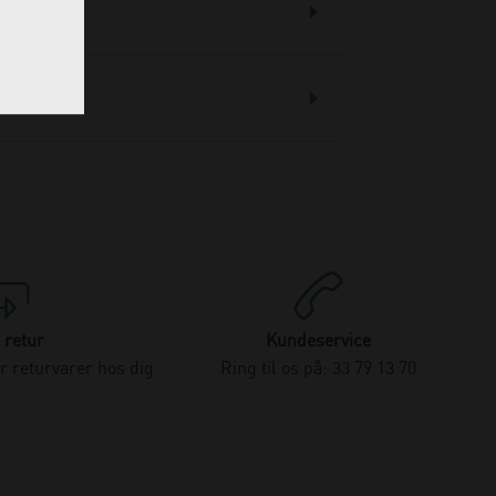
 retur
Kundeservice
 returvarer hos dig
Ring til os på: 33 79 13 70