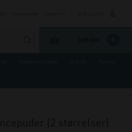
akt
Kundecenter
Favoritter
B2B Log ind
0
0,00 DKK
ntar
Hygiejneartikler
Brands
Kurser
ncepuder (2 størrelser)