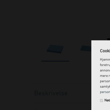
Cooki
Hjemme
foretr
annonc
mere r
person
samtyk
Beskrivelse
person
Nød