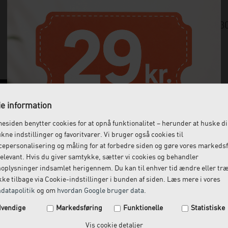
Varenummer:
83
e information
siden benytter cookies for at opnå funktionalitet – herunder at huske d
ukne indstillinger og favoritvarer. Vi bruger også cookies til
epersonalisering og måling for at forbedre siden og gøre vores markeds
elevant. Hvis du giver samtykke, sætter vi cookies og behandler
oplysninger indsamlet herigennem. Du kan til enhver tid ændre eller tr
ke tilbage via Cookie-indstillinger i bunden af siden. Læs mere i vores
datapolitik
og om
hvordan Google bruger data
.
Spar 29 kr. på din næste ordre.
vendige
Markedsføring
Funktionelle
Statistiske
Tilmeld dig vores nyhedsbrev og få rabatkoden tilsendt
Vis cookie detaljer