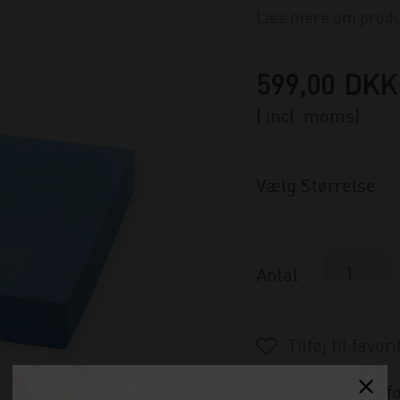
Læs mere om produ
599,00
DKK
( incl. moms)
Vælg Størrelse
Antal
Vælg variant fo