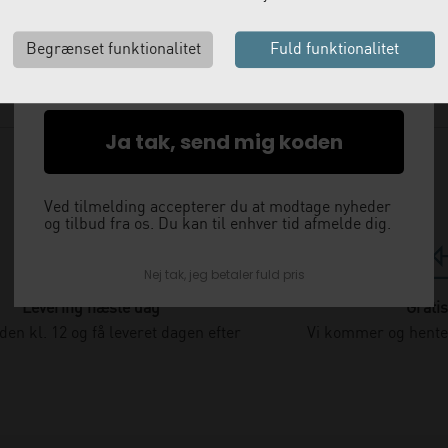
med det samme.
Email
Ja tak, send mig koden
Ved tilmelding accepterer du at modtage nyheder
og tilbud fra os. Du kan til enhver tid afmelde dig.
Nej tak, jeg betaler fuld pris
Levering næste dag
Gratis
nden kl. 12 og få leveret dagen efter
Vi kommer og henter