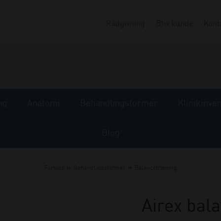
Rådgivning
Bliv kunde
Kont
ng
Anatomi
Behandlingsformer
Klinikinve
Blog
»
»
Forside
Behandlingsformer
Balancetræning
Airex bala