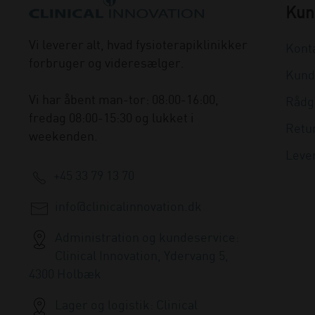
Kun
Vi leverer alt, hvad fysioterapiklinikker
Kont
forbruger og videresælger.
Kund
Vi har åbent man-tor: 08:00-16:00,
Rådg
fredag 08:00-15:30 og lukket i
Retu
weekenden.
Leve
+45 33 79 13 70
info@clinicalinnovation.dk
Administration og kundeservice:
Clinical Innovation, Ydervang 5,
4300 Holbæk
Lager og logistik: Clinical