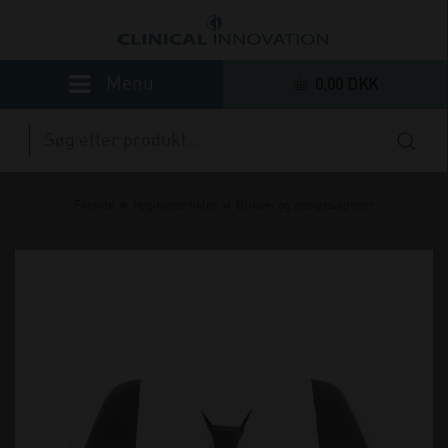
0,00 DKK
»
»
Forside
Hygiejneartikler
Brikse- og ansigtslagener