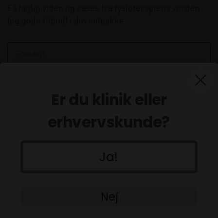
Få faglig viden og cases fra fysioterapiens verden
(og gode tilbud) i din indbakke.
Er du klinik eller
erhvervskunde?
Ja!
Tilmeld
Nej