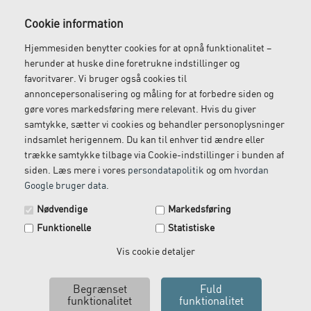
Gratis fragt
Levering næste dag
Cookie information
Ved køb over 1.000 kr.
Bestil inden kl. 12 og få
Hjemmesiden benytter cookies for at opnå funktionalitet –
ekskl. moms
leveret dagen efter
herunder at huske dine foretrukne indstillinger og
favoritvarer. Vi bruger også cookies til
annoncepersonalisering og måling for at forbedre siden og
gøre vores markedsføring mere relevant. Hvis du giver
Gratis retur
Kundeservice
samtykke, sætter vi cookies og behandler personoplysninger
indsamlet herigennem. Du kan til enhver tid ændre eller
Vi kommer og henter
Ring til os på: 33 79 13 70
trække samtykke tilbage via Cookie-indstillinger i bunden af
returvarer hos dig
siden. Læs mere i vores
persondatapolitik
og om
hvordan
Google bruger data
.
Spar 29 kr. på din næste ordre.
Nødvendige
Markedsføring
Tilmeld dig vores nyhedsbrev og få rabatkoden tilsendt
Funktionelle
Statistiske
med det samme.
Email
Vis cookie detaljer