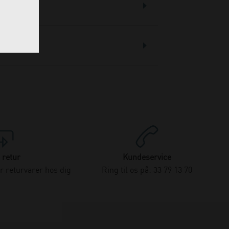
 retur
Kundeservice
 returvarer hos dig
Ring til os på: 33 79 13 70