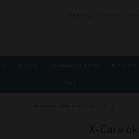
Rådgivning
Bliv kunde
Kont
ng
Anatomi
Behandlingsformer
Klinikinve
Blog
»
»
Forside
Behandlingsformer
Okklusionstræning
X-Care ok