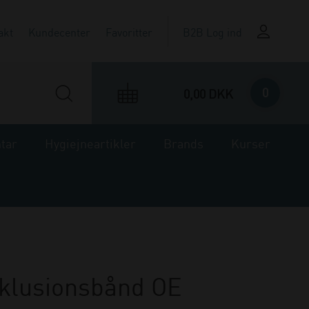
akt
Kundecenter
Favoritter
B2B Log ind
0
0,00 DKK
ntar
Hygiejneartikler
Brands
Kurser
klusionsbånd OE