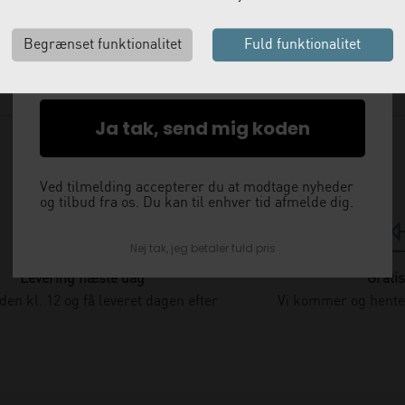
med det samme.
Email
Ja tak, send mig koden
Ved tilmelding accepterer du at modtage nyheder
og tilbud fra os. Du kan til enhver tid afmelde dig.
Nej tak, jeg betaler fuld pris
Levering næste dag
Gratis
nden kl. 12 og få leveret dagen efter
Vi kommer og henter