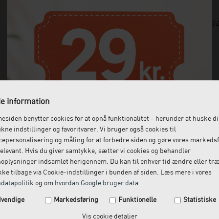
Varenummer:
19
e information
siden benytter cookies for at opnå funktionalitet – herunder at huske d
ukne indstillinger og favoritvarer. Vi bruger også cookies til
epersonalisering og måling for at forbedre siden og gøre vores markeds
elevant. Hvis du giver samtykke, sætter vi cookies og behandler
oplysninger indsamlet herigennem. Du kan til enhver tid ændre eller tr
ke tilbage via Cookie-indstillinger i bunden af siden. Læs mere i vores
datapolitik
og om
hvordan Google bruger data
.
Spar 29 kr. på din næste ordre.
vendige
Markedsføring
Funktionelle
Statistiske
Tilmeld dig vores nyhedsbrev og få rabatkoden tilsendt
Vis cookie detaljer