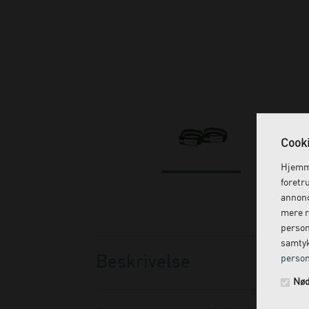
Cooki
Hjemme
foretr
annonc
mere r
person
samtyk
Beskrivelse
person
Nød