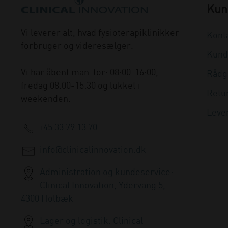
Kun
Vi leverer alt, hvad fysioterapiklinikker
Kont
forbruger og videresælger.
Kund
Vi har åbent man-tor: 08:00-16:00,
Rådg
fredag 08:00-15:30 og lukket i
Retu
weekenden.
Leve
+45 33 79 13 70
info@clinicalinnovation.dk
Administration og kundeservice:
Clinical Innovation, Ydervang 5,
4300 Holbæk
Lager og logistik: Clinical