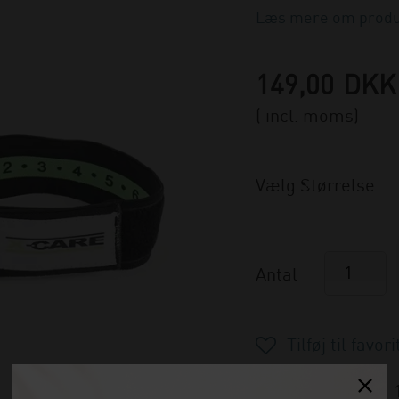
Læs mere om produ
149,00
DKK
( incl. moms)
Vælg Størrelse
Antal
På lager