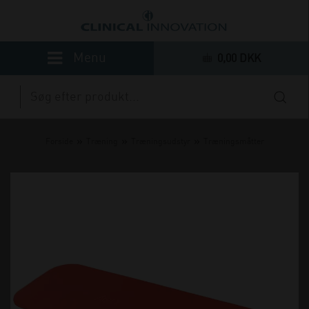
0,00 DKK
»
»
»
Forside
Træning
Træningsudstyr
Træningsmåtter