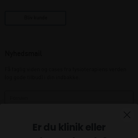
Bliv kunde
Nyhedsmail
Få faglig viden og cases fra fysioterapiens verden
(og gode tilbud) i din indbakke.
Er du klinik eller