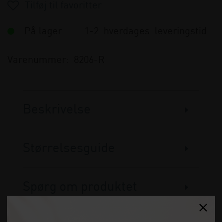
På lager
1-2 hverdages leveringstid
Varenummer:
8206-R
Beskrivelse
Størrelsesguide
Spørg om produktet