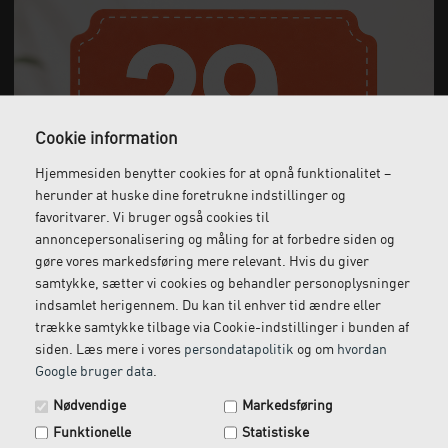
Anmeldelser
Cookie information
Hjemmesiden benytter cookies for at opnå funktionalitet –
herunder at huske dine foretrukne indstillinger og
favoritvarer. Vi bruger også cookies til
Gratis fragt
Levering næste dag
annoncepersonalisering og måling for at forbedre siden og
Ved køb over 1.000 kr.
Bestil inden kl. 12 og få
gøre vores markedsføring mere relevant. Hvis du giver
ekskl. moms
leveret dagen efter
samtykke, sætter vi cookies og behandler personoplysninger
indsamlet herigennem. Du kan til enhver tid ændre eller
trække samtykke tilbage via Cookie-indstillinger i bunden af
siden. Læs mere i vores
persondatapolitik
og om
hvordan
Google bruger data
.
Spar 29 kr. på din næste ordre.
Gratis retur
Kundeservice
Nødvendige
Markedsføring
Vi kommer og henter
Ring til os på: 33 79 13 70
Tilmeld dig vores nyhedsbrev og få rabatkoden tilsendt
returvarer hos dig
Funktionelle
Statistiske
med det samme.