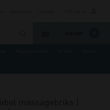
akt
Kundecenter
Favoritter
B2B Log ind
0
0,00 DKK
ntar
Hygiejneartikler
Brands
Kurser
abel massagebriks |