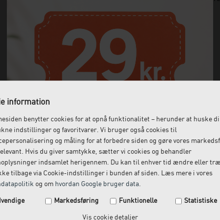
e information
siden benytter cookies for at opnå funktionalitet – herunder at huske d
ukne indstillinger og favoritvarer. Vi bruger også cookies til
epersonalisering og måling for at forbedre siden og gøre vores markeds
elevant. Hvis du giver samtykke, sætter vi cookies og behandler
oplysninger indsamlet herigennem. Du kan til enhver tid ændre eller tr
ke tilbage via Cookie-indstillinger i bunden af siden. Læs mere i vores
datapolitik
og om
hvordan Google bruger data
.
Spar 29 kr. på din næste ordre.
vendige
Markedsføring
Funktionelle
Statistiske
Tilmeld dig vores nyhedsbrev og få rabatkoden tilsendt
Vis cookie detaljer