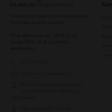
Kun
Vi leverer alt, hvad fysioterapiklinikker
Kont
forbruger og videresælger.
Kund
Vi har åbent man-tor: 08:00-16:00,
Rådg
fredag 08:00-15:30 og lukket i
Retu
weekenden.
Leve
+45 33 79 13 70
info@clinicalinnovation.dk
Administration og kundeservice:
Clinical Innovation, Ydervang 5,
4300 Holbæk
Lager og logistik: Clinical