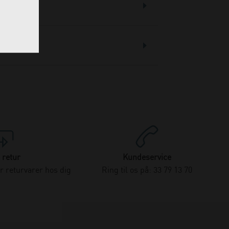
 retur
Kundeservice
 returvarer hos dig
Ring til os på: 33 79 13 70