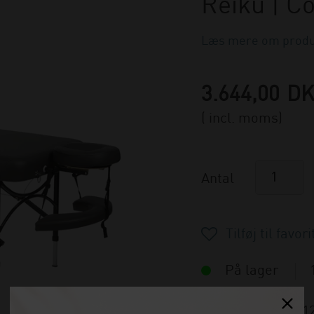
Reiku | Co
Læs mere om produ
3.644,00
D
( incl. moms)
Antal
På lager
Varenummer:
11