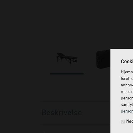
Cooki
Hjemme
foretr
annonc
mere r
person
samtyk
Beskrivelse
person
Nød