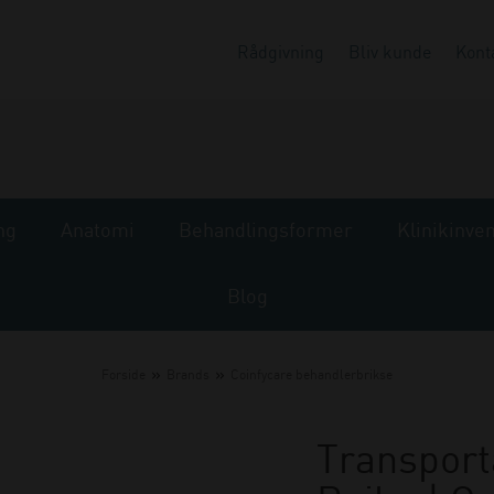
Rådgivning
Bliv kunde
Kont
ng
Anatomi
Behandlingsformer
Klinikinve
Blog
»
»
Forside
Brands
Coinfycare behandlerbrikse
Transport