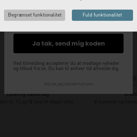
med det samme.
Email
Ja tak, send mig koden
Ved tilmelding accepterer du at modtage nyheder
og tilbud fra os. Du kan til enhver tid afmelde dig.
Nej tak, jeg betaler fuld pris
Levering næste dag
Gratis
nden kl. 12 og få leveret dagen efter
Vi kommer og henter