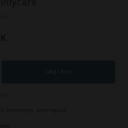
infycare
ktet
KK
14 hverdages leveringstid
2008